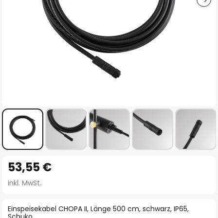
Zum
53,55 €
Anfang
der
inkl. MwSt.
Bildgalerie
springen
Einspeisekabel CHOPA II, Länge 500 cm, schwarz, IP65,
Schuko