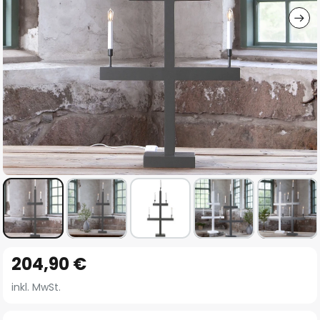
Zum
204,90 €
Anfang
der
inkl. MwSt.
Bildgalerie