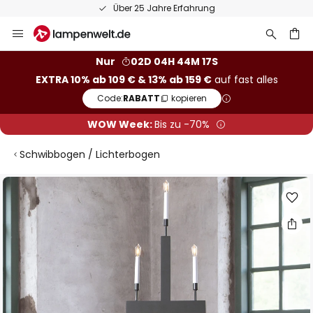
Über 25 Jahre Erfahrung
Zum
Inhalt
springen
he
Nur
02D 04H 44M 16S
EXTRA 10% ab 109 € & 13% ab 159 €
auf fast alles
Code:
RABATT
kopieren
WOW Week:
Bis zu -70%
Schwibbogen / Lichterbogen
Zum
Ende
der
Bildgalerie
springen