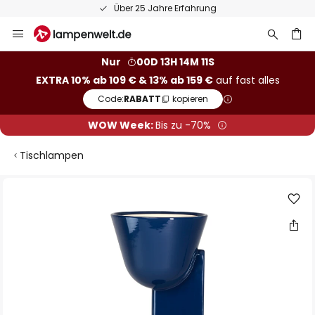
Über 25 Jahre Erfahrung
Zum
Inhalt
springen
he
Nur
00D 13H 14M 10S
EXTRA 10% ab 109 € & 13% ab 159 €
auf fast alles
Code:
RABATT
kopieren
WOW Week:
Bis zu -70%
Tischlampen
Zum
Ende
der
Bildgalerie
springen