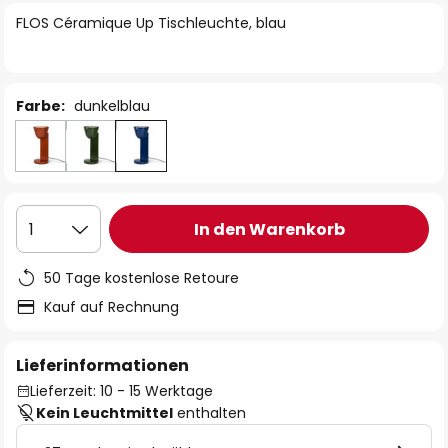
springen
FLOS Céramique Up Tischleuchte, blau
Farbe:
dunkelblau
In den Warenkorb
1
50 Tage kostenlose Retoure
Kauf auf Rechnung
Lieferinformationen
Lieferzeit: 10 - 15 Werktage
Kein Leuchtmittel
enthalten