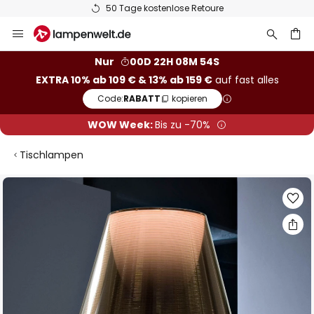
50 Tage kostenlose Retoure
Zum
Inhalt
springen
he
Nur
00D 22H 08M 53S
EXTRA 10% ab 109 € & 13% ab 159 €
auf fast alles
Code:
RABATT
kopieren
WOW Week:
Bis zu -70%
Tischlampen
Zum
Ende
der
Bildgalerie
springen