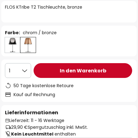
springen
FLOS KTribe T2 Tischleuchte, bronze
Farbe:
chrom / bronze
In den Warenkorb
1
50 Tage kostenlose Retoure
Kauf auf Rechnung
Lieferinformationen
Lieferzeit: 11 - 16 Werktage
29,90 €
Sperrgutzuschlag inkl. MwSt.
Kein Leuchtmittel
enthalten