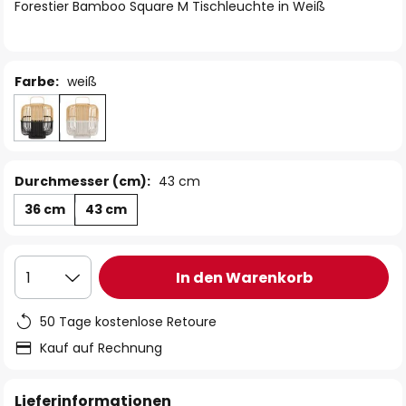
springen
Forestier Bamboo Square M Tischleuchte in Weiß
Farbe:
weiß
Durchmesser (cm):
43 cm
36 cm
43 cm
In den Warenkorb
1
50 Tage kostenlose Retoure
Kauf auf Rechnung
Lieferinformationen