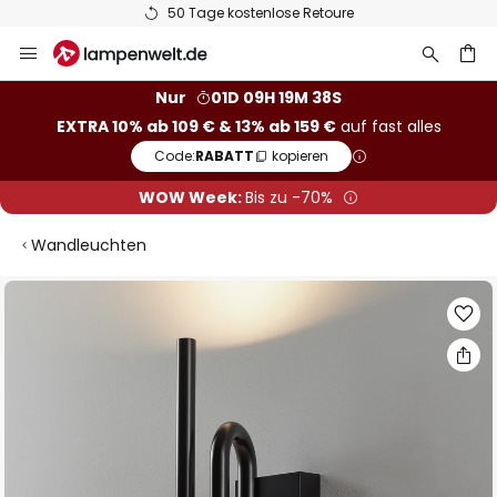
50 Tage kostenlose Retoure
Zum
Inhalt
springen
he
Nur
01D 09H 19M 37S
EXTRA 10% ab 109 € & 13% ab 159 €
auf fast alles
Code:
RABATT
kopieren
WOW Week:
Bis zu -70%
Wandleuchten
Zum
Ende
der
Bildgalerie
springen