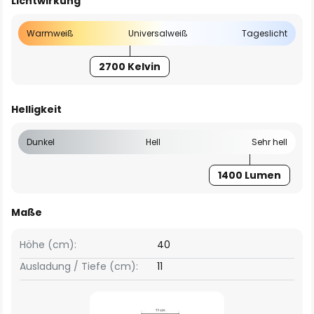
Lichtwirkung
Warmweiß
Universalweiß
Tageslicht
2700 Kelvin
Helligkeit
Dunkel
Hell
Sehr hell
1400 Lumen
Maße
Höhe (cm):
40
Ausladung / Tiefe (cm):
11