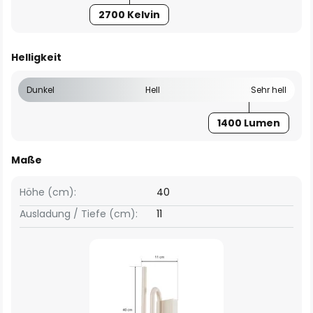
2700 Kelvin
Helligkeit
Dunkel
Hell
Sehr hell
1400 Lumen
Maße
Höhe (cm):
40
Ausladung / Tiefe (cm):
11