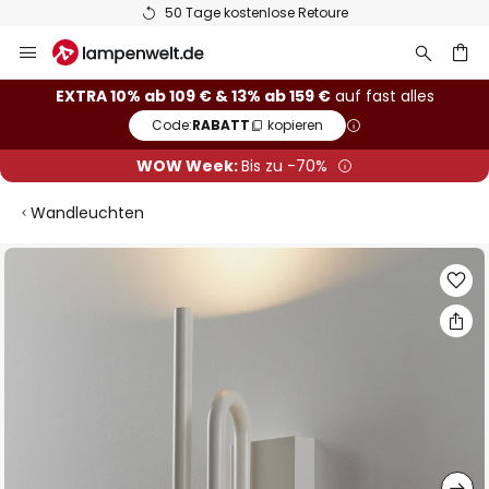
50 Tage kostenlose Retoure
Zum
Inhalt
springen
he
EXTRA 10% ab 109 € & 13% ab 159 €
auf fast alles
Code:
RABATT
kopieren
WOW Week:
Bis zu -70%
Wandleuchten
Zum
Ende
der
Bildgalerie
springen