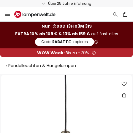
Über 25 Jahre Erfahrung
Zum
Inhalt
springen
he
Nur
00D 13H 03M 31S
EXTRA 10% ab 109 € & 13% ab 159 €
auf fast alles
Code:
RABATT
kopieren
WOW Week:
Bis zu -70%
Pendelleuchten & Hängelampen
Zum
Ende
der
Bildgalerie
springen