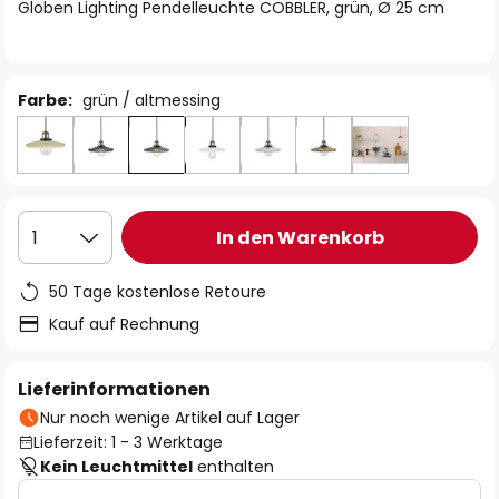
springen
Globen Lighting Pendelleuchte COBBLER, grün, Ø 25 cm
Farbe:
grün / altmessing
In den Warenkorb
1
50 Tage kostenlose Retoure
Kauf auf Rechnung
Lieferinformationen
Nur noch wenige Artikel auf Lager
Lieferzeit: 1 - 3 Werktage
Kein Leuchtmittel
enthalten