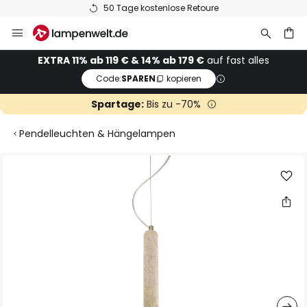
50 Tage kostenlose Retoure
Zum
Inhalt
springen
he
EXTRA 11% ab 119 € & 14% ab 179 €
auf fast alles
Code:
SPAREN
kopieren
Spartage:
Bis zu -70%
Pendelleuchten & Hängelampen
Zum
Ende
der
Bildgalerie
springen