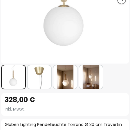
Zum
328,00 €
Anfang
der
inkl. MwSt.
Bildgalerie
springen
Globen Lighting Pendelleuchte Torrano Ø 30 cm Travertin