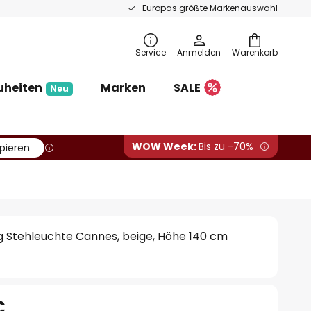
Europas größte Markenauswahl
Service
Anmelden
Warenkorb
uheiten
Marken
SALE
Neu
WOW Week:
Bis zu -70%
pieren
g Stehleuchte Cannes, beige, Höhe 140 cm
€