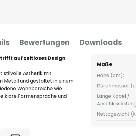
ils
Bewertungen
Downloads
rifft auf zeitloses Design
Maße
stilvolle Ästhetik mit
Höhe (cm):
 Metall und gestaltet in einem
Durchmesser (c
chiedene Wohnbereiche wie
ie klare Formensprache und
Länge Kabel /
iese Leuchte zu einem
Anschlussleitun
Nettogewicht (k
rechenden Design ist die
ern auch ein stilvolles