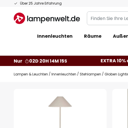
Zum
Über 25 Jahre Erfahrung
Inhalt
Finden
springen
Sie
Ihre
Innenleuchten
Räume
Außen
Leuchte...
EXTRA 10% a
Nur
02D 20H 14M 14S
Lampen & Leuchten
Innenleuchten
Stehlampen
Globen Light
Zum
Ende
der
Bildgalerie
springen