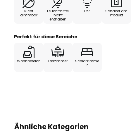
Einrichtungselement. Die Kombination aus hochwer
Nicht
Leuchtmittel
E27
Schalter am
dezenten Farbgebung sorgt für eine angenehme A
dimmbar
nicht
Produkt
enthalten
die Funktionalität und Ästhetik dieser Leuchte.
Perfekt für diese Bereiche
Wohnbereich
Esszimmer
Schlafzimme
r
Ähnliche Kategorien