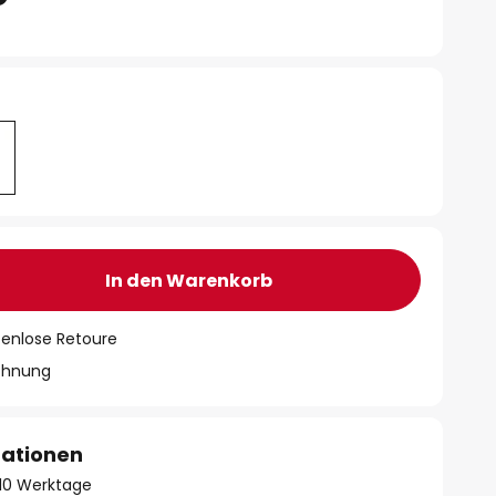
In den Warenkorb
tenlose Retoure
chnung
mationen
- 10 Werktage