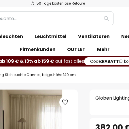
50 Tage kostenlose Retoure
Suche
leuchten
Leuchtmittel
Ventilatoren
Ne
Firmenkunden
OUTLET
Mehr
b 109 € & 13% ab 159 €
auf fast alles
Code:
RABATT
ko
ing Stehleuchte Cannes, beige, Höhe 140 cm
Globen Lightin
382,00 