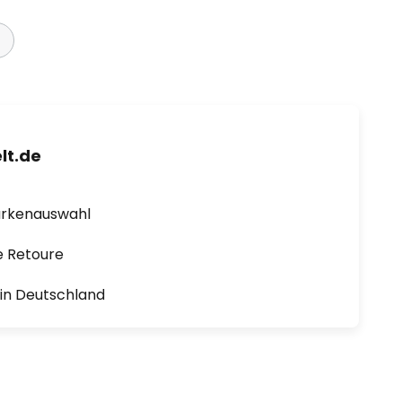
lt.de
arkenauswahl
e Retoure
1 in Deutschland