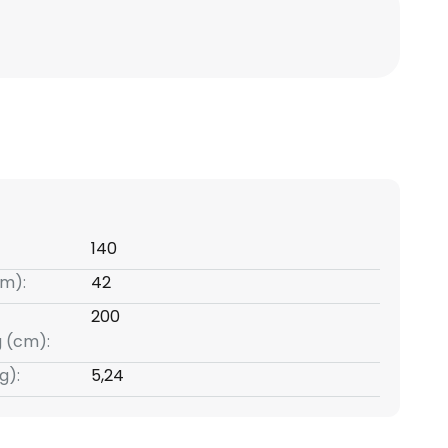
140
m):
42
200
g (cm):
g):
5,24