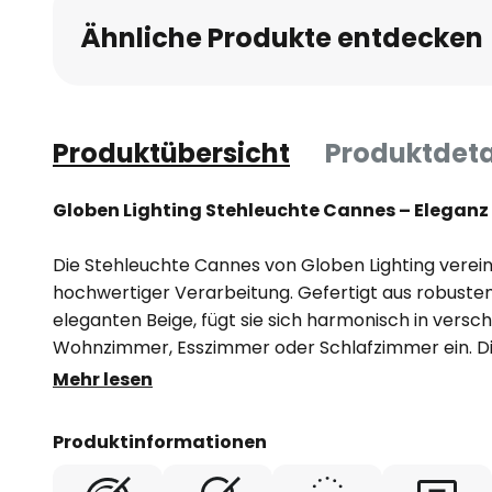
Ähnliche Produkte entdecken
Produktübersicht
Produktdeta
Globen Lighting Stehleuchte Cannes – Eleganz t
Die Stehleuchte Cannes von Globen Lighting vereint 
hochwertiger Verarbeitung. Gefertigt aus robustem
eleganten Beige, fügt sie sich harmonisch in vers
Wohnzimmer, Esszimmer oder Schlafzimmer ein. D
das durchdachte Design von Patrick Hall machen d
Mehr lesen
Blickfang, der jeden Raum aufwertet.
Produktinformationen
Mit ihrer vielseitigen Einsetzbarkeit und dem ansp
Stehleuchte Cannes nicht nur eine Lichtquelle, sond