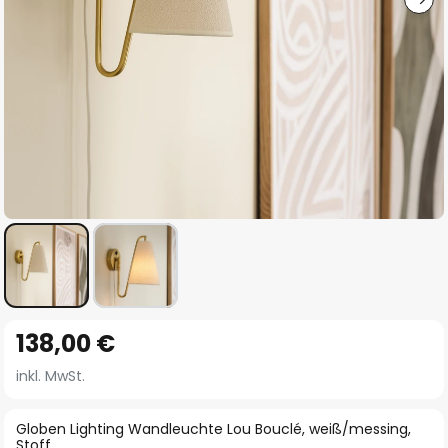
Zum
138,00 €
Anfang
der
inkl. MwSt.
Bildgalerie
springen
Globen Lighting Wandleuchte Lou Bouclé, weiß/messing,
Stoff