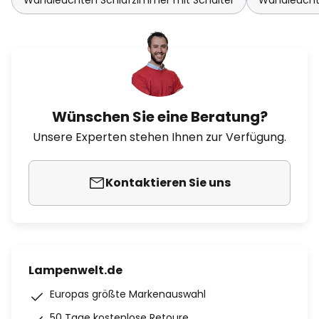
Wandleuchten Schlafzimmer mit Schalter
Wandleuchten
Wünschen Sie eine Beratung?
Unsere Experten stehen Ihnen zur Verfügung.
Kontaktieren Sie uns
Lampenwelt.de
Europas größte Markenauswahl
50 Tage kostenlose Retoure