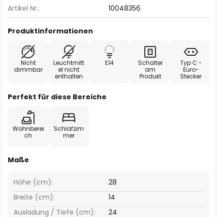
Artikel Nr.:
10048356
Produktinformationen
Nicht
Leuchtmitt
E14
Schalter
Typ C -
dimmbar
el nicht
am
Euro-
enthalten
Produkt
Stecker
Perfekt für diese Bereiche
Wohnberei
Schlafzim
ch
mer
Maße
Höhe (cm):
28
Breite (cm):
14
Ausladung / Tiefe (cm):
24