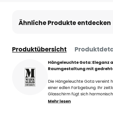
Ähnliche Produkte entdecken
Produktübersicht
Produktdeta
Hängeleuchte Gota: Eleganz aus
Raumgestaltung mit gedrehte
Die Hängeleuchte Gota vereint h
einer edlen Farbgebung. Ihr zeit
Glasschirm fügt sich harmonisch
Wohnbereiche wie Wohnzimmer, 
Mehr lesen
setzt stilvolle Akzente.