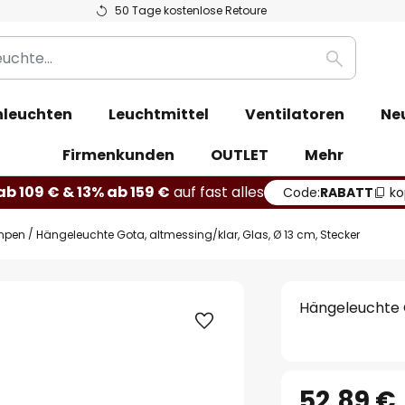
50 Tage kostenlose Retoure
Suche
leuchten
Leuchtmittel
Ventilatoren
Ne
Firmenkunden
OUTLET
Mehr
b 109 € & 13% ab 159 €
auf fast alles
Code:
RABATT
ko
mpen
Hängeleuchte Gota, altmessing/klar, Glas, Ø 13 cm, Stecker
Hängeleuchte G
52,89 €