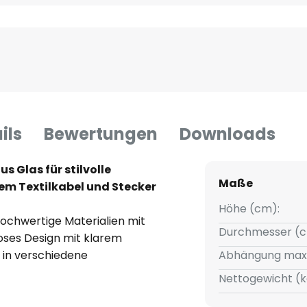
ils
Bewertungen
Downloads
 Glas für stilvolle
Maße
m Textilkabel und Stecker
Höhe (cm):
ochwertige Materialien mit
Durchmesser (c
loses Design mit klarem
 in verschiedene
Abhängung max
Esszimmer oder Küche ein und
Nettogewicht (k