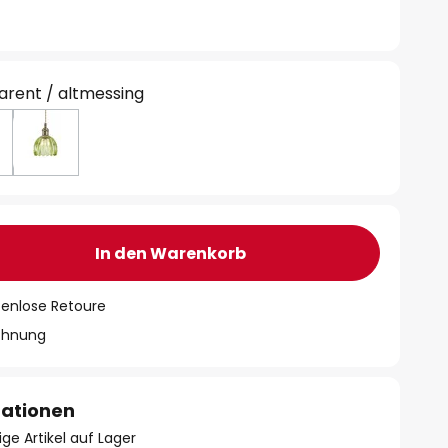
arent / altmessing
In den Warenkorb
tenlose Retoure
chnung
mationen
ge Artikel auf Lager