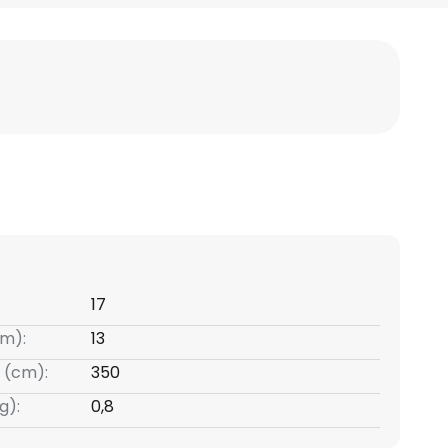
17
m):
13
 (cm):
350
g):
0,8