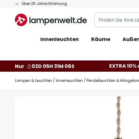
Zum
Über 25 Jahre Erfahrung
Inhalt
Finden
springen
Sie
Ihre
Innenleuchten
Räume
Außen
Leuchte...
EXTRA 10% a
Nur
02D 05H 31M 05S
Lampen & Leuchten
Innenleuchten
Pendelleuchten & Hängela
Zum
Ende
der
Bildgalerie
springen