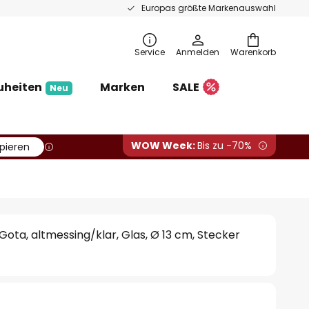
Europas größte Markenauswahl
Service
Anmelden
Warenkorb
uheiten
Marken
SALE
Neu
WOW Week:
Bis zu -70%
pieren
ota, altmessing/klar, Glas, Ø 13 cm, Stecker