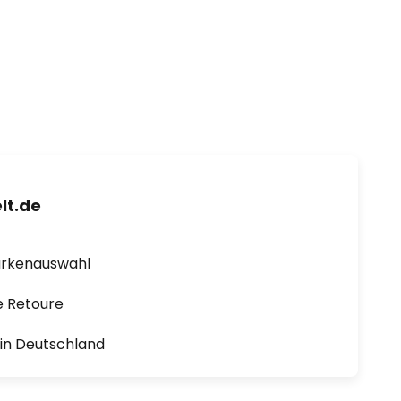
lt.de
arkenauswahl
e Retoure
1 in Deutschland