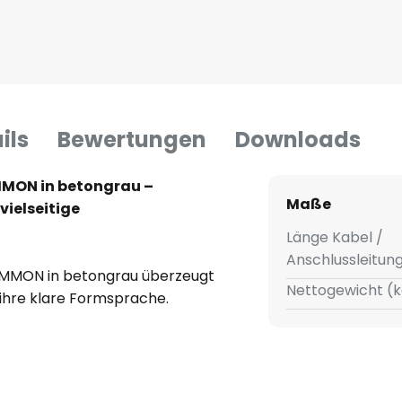
ils
Bewertungen
Downloads
MON in betongrau –
Maße
vielseitige
Länge Kabel /
Anschlussleitun
MMON in betongrau überzeugt
Nettogewicht (k
 ihre klare Formsprache.
toff, fügt sie sich nahtlos in
e Wohnzimmer, Esszimmer,
ch ein. Die dezente
streicht den modernen