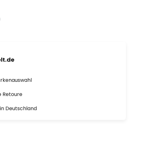
lt.de
arkenauswahl
e Retoure
1 in Deutschland