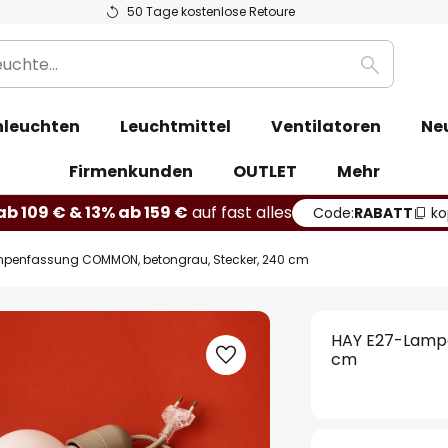
50 Tage kostenlose Retoure
Suche
leuchten
Leuchtmittel
Ventilatoren
Ne
Firmenkunden
OUTLET
Mehr
b 109 € & 13% ab 159 €
auf fast alles
Code:
RABATT
ko
penfassung COMMON, betongrau, Stecker, 240 cm
HAY E27-Lampe
cm