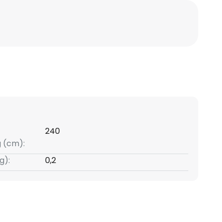
240
g (cm):
g):
0,2