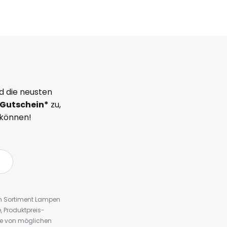
d die neusten
Gutschein*
zu,
 können!
em Sortiment Lampen
 Produktpreis-
te von möglichen