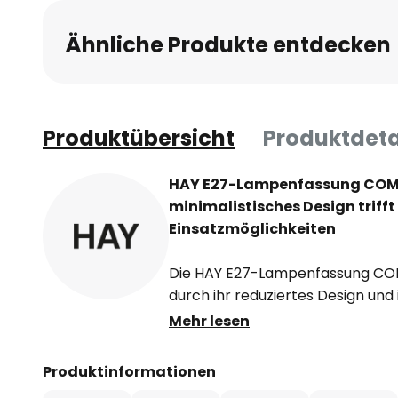
Ähnliche Produkte entdecken
Produktübersicht
Produktdeta
HAY E27-Lampenfassung COM
minimalistisches Design trifft 
Einsatzmöglichkeiten
Die HAY E27-Lampenfassung CO
durch ihr reduziertes Design und
Gefertigt aus hochwertigem Kunsts
Mehr lesen
verschiedene Wohnbereiche wi
Schlafzimmer oder den Flurberei
Produktinformationen
Farbgebung in betongrau unter