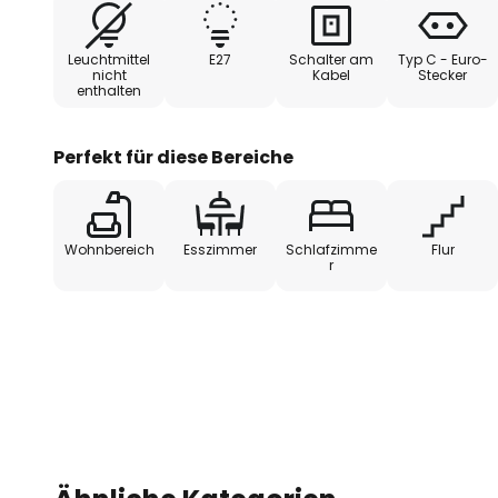
Charakter und ermöglicht eine h
unterschiedlichste Einrichtungsst
Leuchtmittel
E27
Schalter am
Typ C - Euro-
nicht
Kabel
Stecker
enthalten
Dank ihrer Vielseitigkeit bietet
Gestaltungsmöglichkeiten. Ob als
Kombination mit weiteren Leucht
Perfekt für diese Bereiche
angenehme Atmosphäre und setzt 
robuste Materialwahl sorgt zudem
zuverlässige Funktionalität.
Wohnbereich
Esszimmer
Schlafzimme
Flur
r