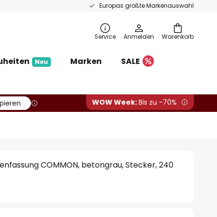
Europas größte Markenauswahl
Service
Anmelden
Warenkorb
uheiten
Marken
SALE
Neu
WOW Week:
Bis zu -70%
pieren
nfassung COMMON, betongrau, Stecker, 240