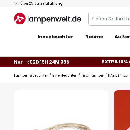
Zum
Über 25 Jahre Erfahrung
Inhalt
Finden
springen
Sie
Ihre
Innenleuchten
Räume
Außen
Leuchte...
EXTRA 10% a
Nur
02D 15H 24M 37S
Lampen & Leuchten
Innenleuchten
Tischlampen
HAY E27-Lam
Zum
Ende
der
Bildgalerie
springen