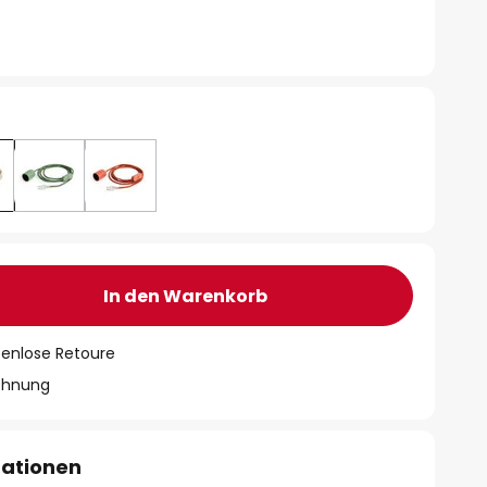
In den Warenkorb
tenlose Retoure
chnung
mationen