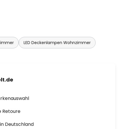
zimmer
LED Deckenlampen Wohnzimmer
lt.de
arkenauswahl
e Retoure
1 in Deutschland