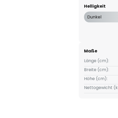
staltung und indirekte
Helligkeit
Anbauleuchte liegt die
r einem kleinen, zu den Seiten
Dunkel
 Richtung der flachen, ovalen
e das Licht großflächig und
Maße
Länge (cm):
Breite (cm):
t
Höhe (cm):
Nettogewicht (k