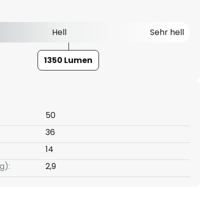
Hell
Sehr hell
1350 Lumen
50
36
14
g):
2,9