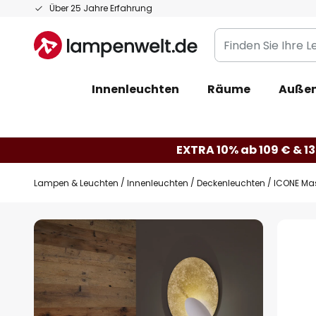
Zum
Über 25 Jahre Erfahrung
Inhalt
Finden
springen
Sie
Ihre
Innenleuchten
Räume
Außen
Leuchte...
EXTRA 10% ab 109 € & 13
Lampen & Leuchten
Innenleuchten
Deckenleuchten
ICONE Ma
Zum
Ende
der
Bildgalerie
springen