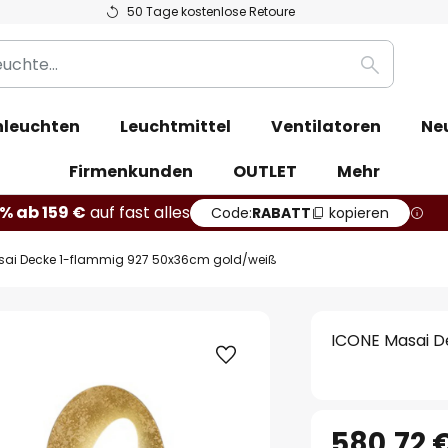
50 Tage kostenlose Retoure
Suche
leuchten
Leuchtmittel
Ventilatoren
Ne
Firmenkunden
OUTLET
Mehr
% ab 159 €
auf fast alles
Code:
RABATT
kopieren
sai Decke 1-flammig 927 50x36cm gold/weiß
ICONE Masai D
580,72 