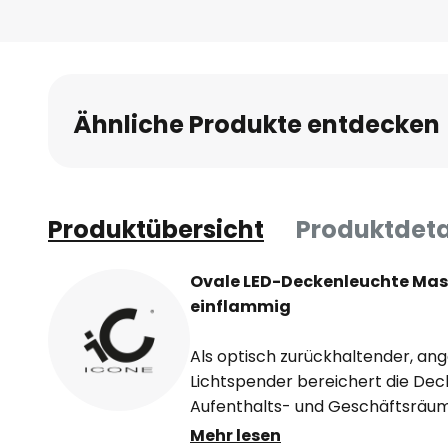
Ähnliche Produkte entdecken
Produktübersicht
Produktdeta
Ovale LED-Deckenleuchte Masa
einflammig
Als optisch zurückhaltender, an
Lichtspender bereichert die De
Aufenthalts- und Geschäftsräum
für den italienischen Hersteller
Mehr lesen