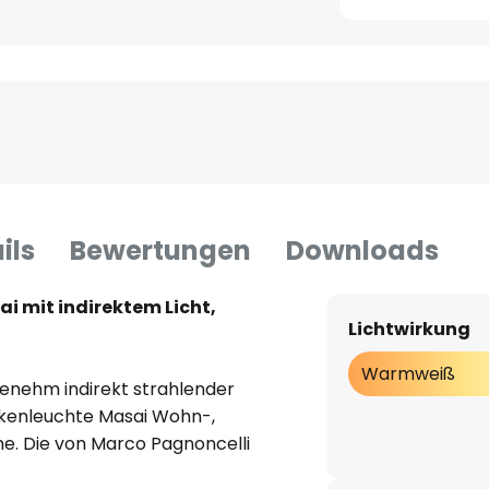
ils
Bewertungen
Downloads
i mit indirektem Licht,
Lichtwirkung
Warmweiß
genehm indirekt strahlender
ckenleuchte Masai Wohn-,
e. Die von Marco Pagnoncelli
 ICONE entworfene Leuchtenserie