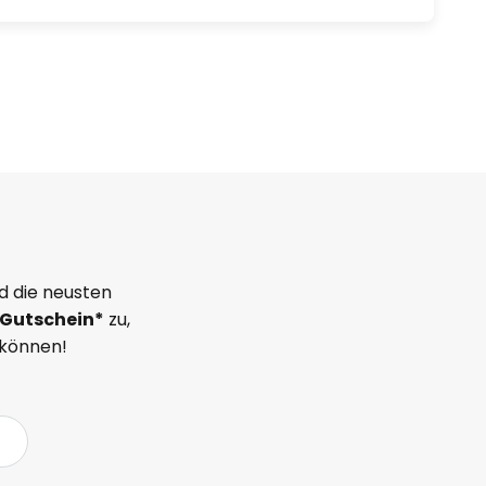
d die neusten
Gutschein*
zu,
 können!