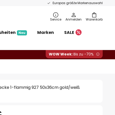
Europas größte Markenauswahl
Service
Anmelden
Warenkorb
uheiten
Marken
SALE
Neu
WOW Week:
Bis zu -70%
ecke 1-flammig 927 50x36cm gold/weiß
€