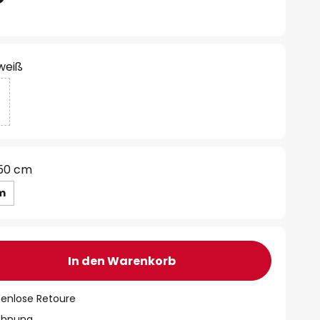
 weiß
50 cm
m
In den Warenkorb
tenlose Retoure
chnung