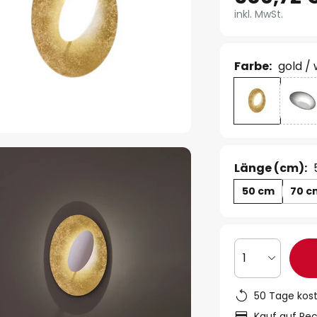
inkl. MwSt.
Farbe:
gold /
Länge (cm):
50 cm
70 c
1
50 Tage kos
Kauf auf Re