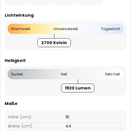
Lichtwirkung
Warmweiß
Universalweiß
Tageslicht
2700 Kelvin
Helligkeit
Dunkel
Hell
Sehr hell
1920 Lumen
Maße
Höhe (cm):
16
Breite (cm):
44