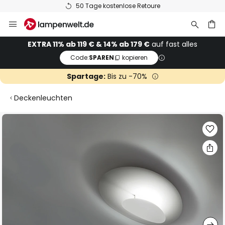
50 Tage kostenlose Retoure
Zum
Inhalt
springen
he
EXTRA 11% ab 119 € & 14% ab 179 €
auf fast alles
Code:
SPAREN
kopieren
Spartage:
Bis zu -70%
Deckenleuchten
Zum
Ende
der
Bildgalerie
springen