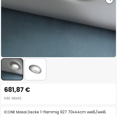
Zum
681,87 €
Anfang
der
inkl. MwSt.
Bildgalerie
springen
ICONE Masai Decke 1-flammig 927 70x44cm weiß/weiß