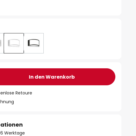
In den Warenkorb
tenlose Retoure
chnung
mationen
- 16 Werktage