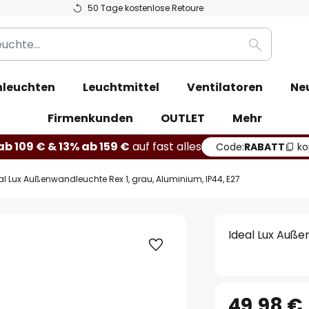
50 Tage kostenlose Retoure
Suche
leuchten
Leuchtmittel
Ventilatoren
Ne
Firmenkunden
OUTLET
Mehr
b 109 € & 13% ab 159 €
auf fast alles
Code:
RABATT
ko
al Lux Außenwandleuchte Rex 1, grau, Aluminium, IP44, E27
Ideal Lux Auße
49,98 €