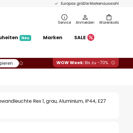
Europas größte Markenauswahl
Service
Anmelden
Warenkorb
uheiten
Marken
SALE
Neu
WOW Week:
Bis zu -70%
pieren
nwandleuchte Rex 1, grau, Aluminium, IP44, E27