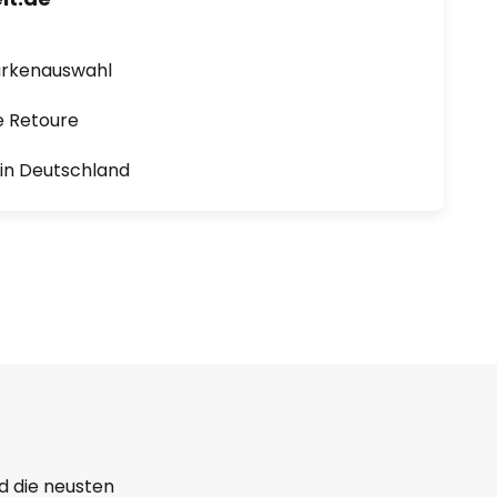
arkenauswahl
e Retoure
1 in Deutschland
d die neusten