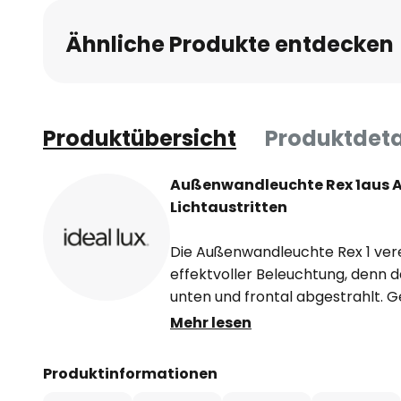
Ähnliche Produkte entdecken
Produktübersicht
Produktdeta
Außenwandleuchte Rex 1aus 
Lichtaustritten
Die Außenwandleuchte Rex 1 verei
effektvoller Beleuchtung, denn d
unten und frontal abgestrahlt. 
Aluminiumdruckguss und Acryl, bi
Mehr lesen
eine ansprechende Optik, sonder
Qualität. Die Schutzart IP44 gew
Produktinformationen
Einsatz im Außenbereich, selbst 