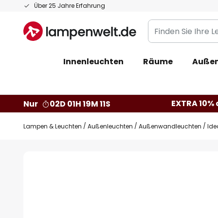
Zum
Über 25 Jahre Erfahrung
Inhalt
Finden
springen
Sie
Ihre
Innenleuchten
Räume
Außen
Leuchte...
EXTRA 10% a
Nur
02D 01H 19M 10S
Lampen & Leuchten
Außenleuchten
Außenwandleuchten
Ide
Zum
Ende
der
Bildgalerie
springen