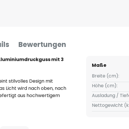
ils
Bewertungen
Aluminiumdruckguss mit 3
Maße
Breite (cm):
nt stilvolles Design mit
Höhe (cm):
as Licht wird nach oben, nach
Gefertigt aus hochwertigem
Ausladung / Tief
etet diese Leuchte nicht nur
Nettogewicht (k
n auch eine langlebige
ährleistet einen zuverlässigen
bei widrigen