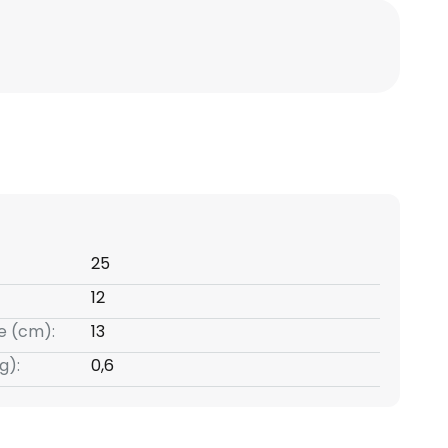
25
12
e (cm):
13
g):
0,6