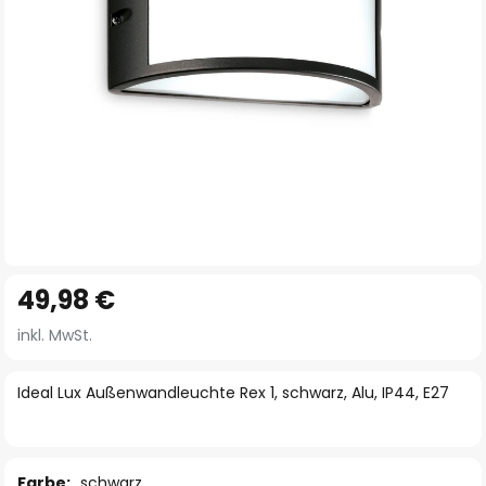
Zum
49,98 €
Anfang
der
inkl. MwSt.
Bildgalerie
springen
Ideal Lux Außenwandleuchte Rex 1, schwarz, Alu, IP44, E27
Farbe:
schwarz