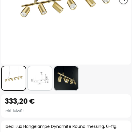
Zum
333,20 €
Anfang
der
inkl. MwSt.
Bildgalerie
springen
Ideal Lux Hängelampe Dynamite Round messing, 6-flg.