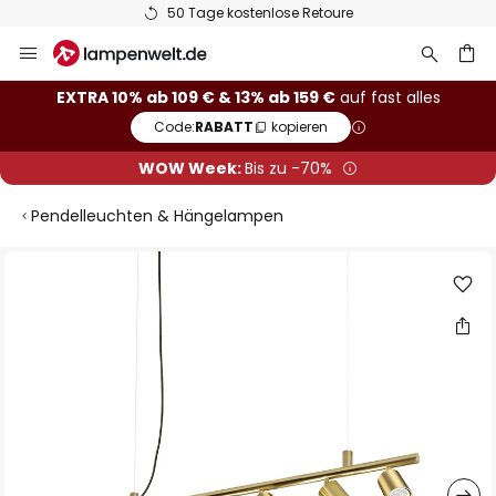
50 Tage kostenlose Retoure
Zum
Inhalt
springen
he
EXTRA 10% ab 109 € & 13% ab 159 €
auf fast alles
Code:
RABATT
kopieren
WOW Week:
Bis zu -70%
Pendelleuchten & Hängelampen
Zum
Ende
der
Bildgalerie
springen