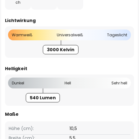
ch
Lichtwirkung
Warmweiß
Universalweiß
Tageslicht
3000 Kelvin
Helligkeit
Dunkel
Hell
Sehr hell
540 Lumen
Maße
Höhe (cm):
10,5
Breite (cm):
5,5