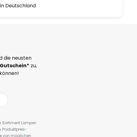
1 in Deutschland
d die neusten
Gutschein*
zu,
 können!
em Sortiment Lampen
 Produktpreis-
te von möglichen