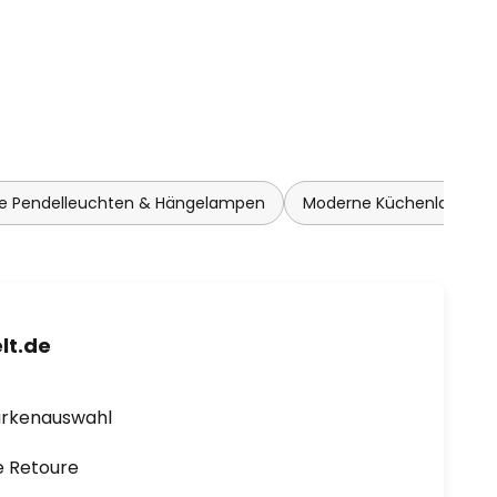
e Pendelleuchten & Hängelampen
Moderne Küchenlampen
lt.de
arkenauswahl
e Retoure