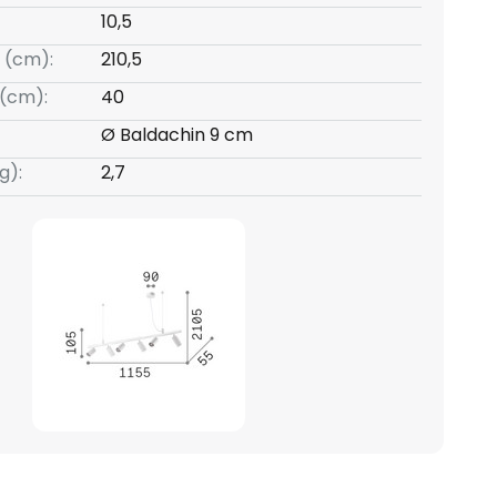
10,5
 (cm):
210,5
(cm):
40
Ø Baldachin 9 cm
g):
2,7