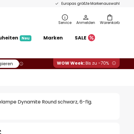
Europas größte Markenauswahl
Service
Anmelden
Warenkorb
uheiten
Marken
SALE
Neu
WOW Week:
Bis zu -70%
pieren
gelampe Dynamite Round schwarz, 6-flg.
€