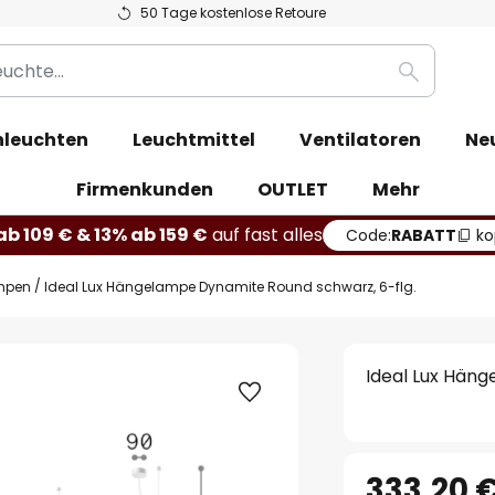
50 Tage kostenlose Retoure
Suche
leuchten
Leuchtmittel
Ventilatoren
Ne
Firmenkunden
OUTLET
Mehr
b 109 € & 13% ab 159 €
auf fast alles
Code:
RABATT
ko
mpen
Ideal Lux Hängelampe Dynamite Round schwarz, 6-flg.
Ideal Lux Hän
333,20 