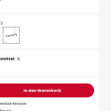
rz
mittel:
6
In den Warenkorb
tenlose Retoure
chnung