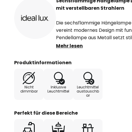
Sechsflammige Hängelampe D
mit verstellbaren Strahlern
Die sechsflammige Hängelampe 
vereint modernes Design mit funkt
Pendellampe aus Metall setzt st
Esszimmer sowie in der Küche. Di
Mehr lesen
eine gleichmäßige Ausleuchtung 
harmonische Atmosphäre, die sow
Produktinformationen
auch für entspannte Momente ge
Mit GU10-Fassungen bestückt, w
Nicht
Inklusive
Leuchtmittel
inklusive sechs LED-Leuchtmitteln
dimmbar
Leuchtmittel
austauschb
ar
Perfekt für diese Bereiche