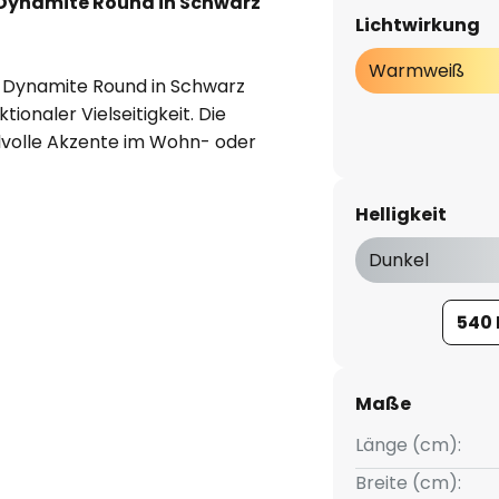
ynamite Round in Schwarz
Lichtwirkung
Warmweiß
Dynamite Round in Schwarz
ionaler Vielseitigkeit. Die
ilvolle Akzente im Wohn- oder
e sechs Lichtquellen sorgen für
und schaffen eine
Helligkeit
ohl für gesellige Abende als
eignet ist.
Dunkel
ird diese Hängelampe bereits
540
 geliefert.
Maße
Länge (cm):
Breite (cm):