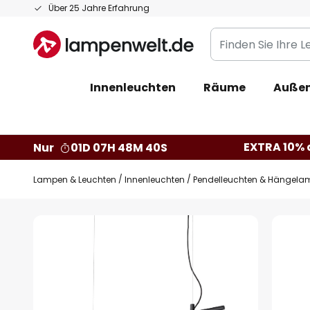
Zum
Über 25 Jahre Erfahrung
Inhalt
Finden
springen
Sie
Ihre
Innenleuchten
Räume
Außen
Leuchte...
EXTRA 10% a
Nur
01D 07H 48M 39S
Lampen & Leuchten
Innenleuchten
Pendelleuchten & Hängela
Zum
Ende
der
Bildgalerie
springen