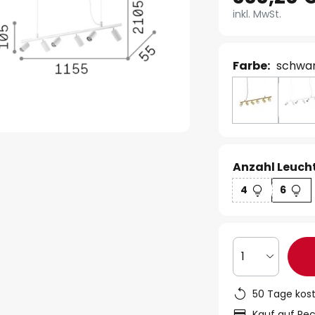
inkl. MwSt.
Farbe:
schwa
Anzahl Leucht
4
6
1
50 Tage kos
Kauf auf Re