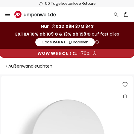
50 Tage kostenlose Retoure
Zum
Inhalt
springen
he
Nur
02D 09H 37M 34S
EXTRA 10% ab 109 € & 13% ab 159 €
auf fast alles
Code:
RABATT
kopieren
WOW Week:
Bis zu -70%
Außenwandleuchten
Zum
Ende
der
Bildgalerie
springen