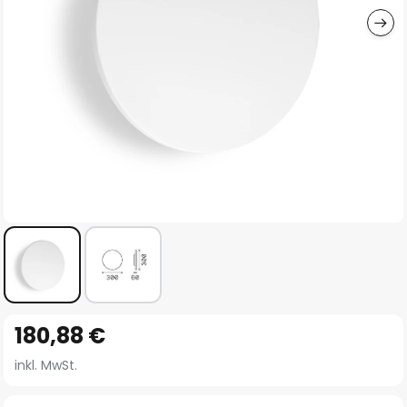
Zum
180,88 €
Anfang
der
inkl. MwSt.
Bildgalerie