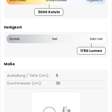
Warmweiß
Universalweiß
Tageslicht
3000 Kelvin
Helligkeit
Dunkel
Hell
Sehr hell
1750 Lumen
Maße
Ausladung / Tiefe (cm):
6
Durchmesser (cm):
30