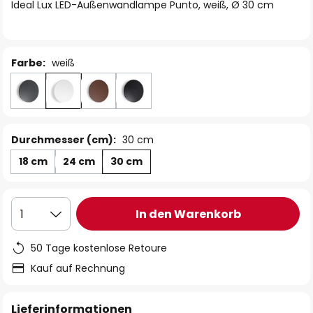
springen
Ideal Lux LED-Außenwandlampe Punto, weiß, Ø 30 cm
Farbe:
weiß
Durchmesser (cm):
30 cm
18 cm
24 cm
30 cm
In den Warenkorb
1
50 Tage kostenlose Retoure
Kauf auf Rechnung
Lieferinformationen