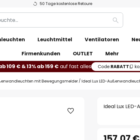
50 Tage kostenlose Retoure
Suche
leuchten
Leuchtmittel
Ventilatoren
Ne
Firmenkunden
OUTLET
Mehr
b 109 € & 13% ab 159 €
auf fast alles
Code:
RABATT
ko
enwandleuchten mit Bewegungsmelder
Ideal Lux LED-Außenwandleucht
Ideal Lux LED-
157,07 €