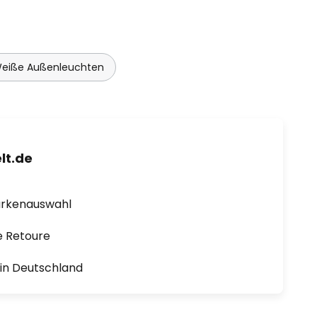
eiße Außenleuchten
lt.de
arkenauswahl
e Retoure
1 in Deutschland