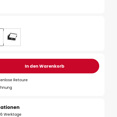
In den Warenkorb
tenlose Retoure
chnung
mationen
- 16 Werktage