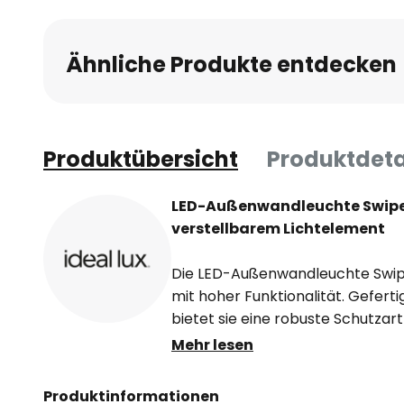
Ähnliche Produkte entdecken
Produktübersicht
Produktdeta
LED-Außenwandleuchte Swipe
verstellbarem Lichtelement
Die LED-Außenwandleuchte Swip
mit hoher Funktionalität. Geferti
bietet sie eine robuste Schutzart 
Einsatz im Außenbereich macht. D
Mehr lesen
sitzt hinter einer opalweißen Ab
eine energiesparende und blendf
Produktinformationen