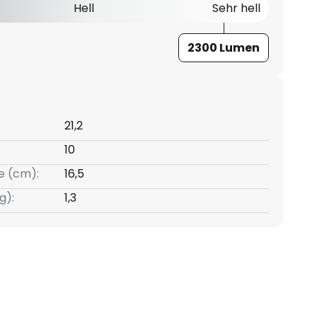
Hell
Sehr hell
2300 Lumen
21,2
10
e (cm):
16,5
g):
1,3