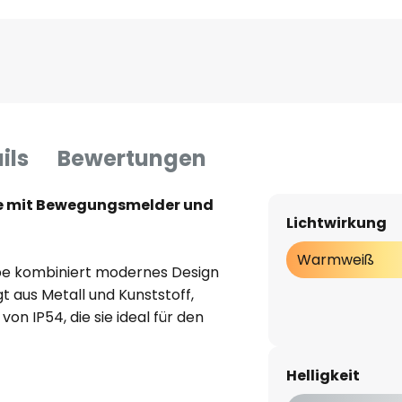
ils
Bewertungen
 mit Bewegungsmelder und
Lichtwirkung
Warmweiß
e kombiniert modernes Design
gt aus Metall und Kunststoff,
von IP54, die sie ideal für den
ie integrierte LED-Lichtquelle
deckung aus Acryl und sorgt für
Helligkeit
reie Beleuchtung, wobei sich