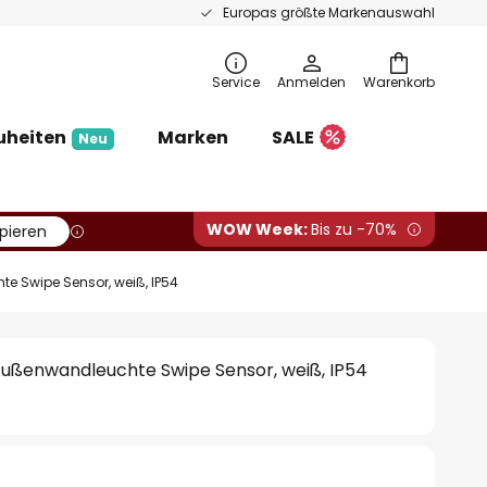
Europas größte Markenauswahl
Service
Anmelden
Warenkorb
uheiten
Marken
SALE
Neu
WOW Week:
Bis zu -70%
pieren
e Swipe Sensor, weiß, IP54
Außenwandleuchte Swipe Sensor, weiß, IP54