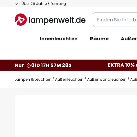
Zum
Über 25 Jahre Erfahrung
Inhalt
Finden
springen
Sie
Ihre
Innenleuchten
Räume
Außen
Leuchte...
EXTRA 10% a
Nur
01D 17H 57M 27S
Lampen & Leuchten
Außenleuchten
Außenwandleuchten
Auß
Zum
Ende
der
Bildgalerie
springen