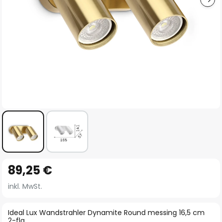
Zum
89,25 €
Anfang
der
inkl. MwSt.
Bildgalerie
springen
Ideal Lux Wandstrahler Dynamite Round messing 16,5 cm
2-flg.