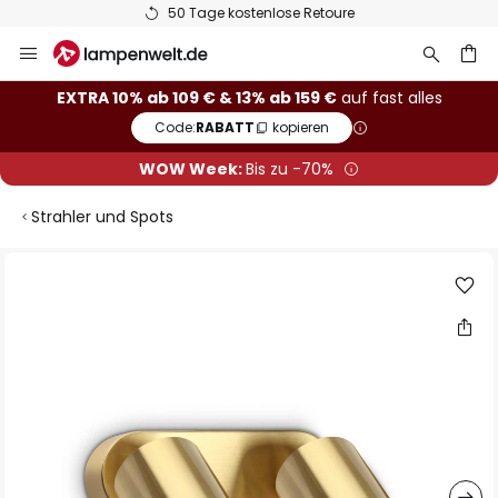
50 Tage kostenlose Retoure
Zum
Inhalt
springen
he
EXTRA 10% ab 109 € & 13% ab 159 €
auf fast alles
Code:
RABATT
kopieren
WOW Week:
Bis zu -70%
Strahler und Spots
Zum
Ende
der
Bildgalerie
springen