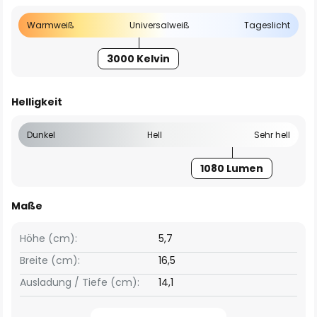
Warmweiß
Universalweiß
Tageslicht
3000 Kelvin
Helligkeit
Dunkel
Hell
Sehr hell
1080 Lumen
Maße
Höhe (cm):
5,7
Breite (cm):
16,5
Ausladung / Tiefe (cm):
14,1