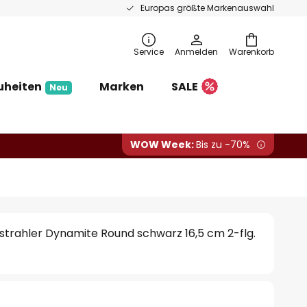
Europas größte Markenauswahl
Service
Anmelden
Warenkorb
uheiten
Marken
SALE
Neu
WOW Week:
Bis zu -70%
strahler Dynamite Round schwarz 16,5 cm 2-flg.