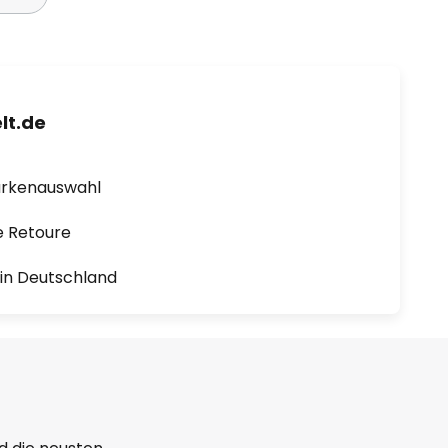
lt.de
arkenauswahl
e Retoure
1 in Deutschland