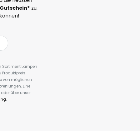
d die neusten
Gutschein*
zu,
 können!
em Sortiment Lampen
 Produktpreis-
te von möglichen
fehlungen. Eine
 oder über unser
ung
.