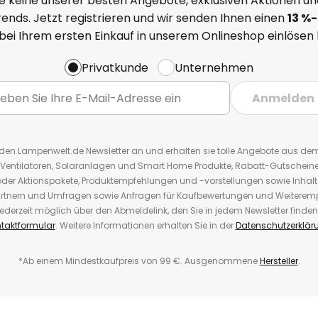
e keine unserer besten Angebote, exklusiven Aktionen un
ends. Jetzt registrieren und wir senden Ihnen einen
13
%
-
 bei Ihrem ersten Einkauf in unserem Onlineshop einlösen
Privatkunde
Unternehmen
Anmelden
r den Lampenwelt.de Newsletter an und erhalten sie tolle Angebote aus d
 Ventilatoren, Solaranlagen und Smart Home Produkte, Rabatt-Gutscheine,
der Aktionspakete, Produktempfehlungen und -vorstellungen sowie Inhal
rtnern und Umfragen sowie Anfragen für Kaufbewertungen und Weiteremp
ederzeit möglich über den Abmeldelink, den Sie in jedem Newsletter finden
taktformular
. Weitere Informationen erhalten Sie in der
Datenschutzerklär
*Ab einem Mindestkaufpreis von 99 €. Ausgenommene
Hersteller
.