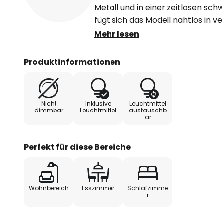
Metall und in einer zeitlosen s
fügt sich das Modell nahtlos in v
ein. Die klare Formensprache un
Mehr lesen
machen den Strahler zu einem sti
Ess- oder Schlafzimmer.
Produktinformationen
- Leuchtmittel enthalten: 2 x GU
Nicht
Inklusive
Leuchtmittel
dimmbar
Leuchtmittel
austauschb
ar
Perfekt für diese Bereiche
Wohnbereich
Esszimmer
Schlafzimme
r