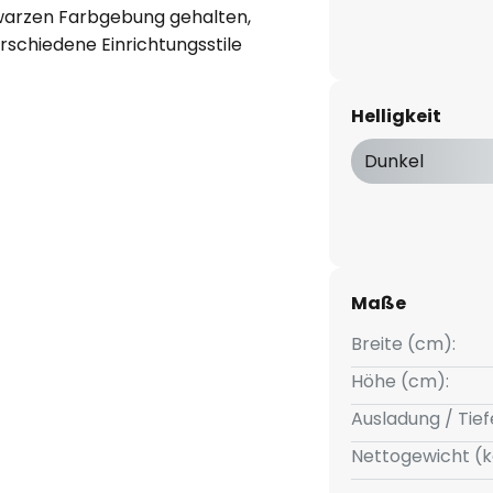
chwarzen Farbgebung gehalten,
erschiedene Einrichtungsstile
d die präzise Verarbeitung
lvollen Highlight für Wohn-,
Helligkeit
Dunkel
10 (7 W LED)
Maße
Breite (cm):
Höhe (cm):
Ausladung / Tief
Nettogewicht (k