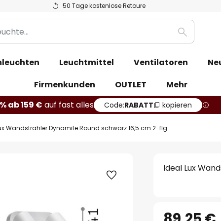
50 Tage kostenlose Retoure
Suche
leuchten
Leuchtmittel
Ventilatoren
Ne
Firmenkunden
OUTLET
Mehr
% ab 159 €
auf fast alles
Code:
RABATT
kopieren
Lux Wandstrahler Dynamite Round schwarz 16,5 cm 2-flg.
Ideal Lux Wand
89,25 €