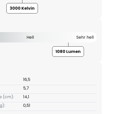
3000 Kelvin
Hell
Sehr hell
1080 Lumen
16,5
5,7
e (cm):
14,1
g):
0,51