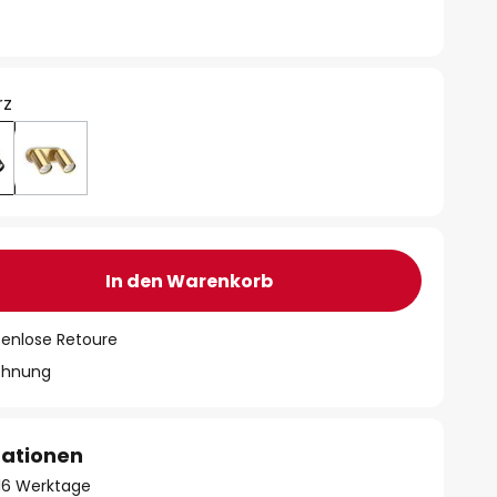
rz
In den Warenkorb
tenlose Retoure
chnung
mationen
- 16 Werktage