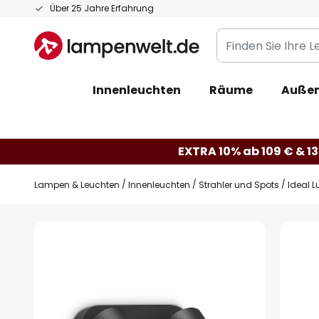
Zum
Über 25 Jahre Erfahrung
Inhalt
Finden
springen
Sie
Ihre
Innenleuchten
Räume
Außen
Leuchte...
EXTRA 10% ab 109 € & 13
Lampen & Leuchten
Innenleuchten
Strahler und Spots
Ideal 
Zum
Ende
der
Bildgalerie
springen