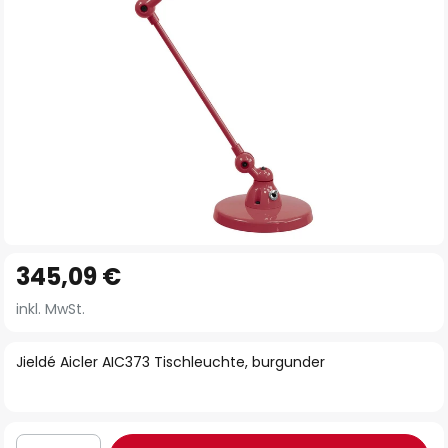
Zum
345,09 €
Anfang
der
inkl. MwSt.
Bildgalerie
springen
Jieldé Aicler AIC373 Tischleuchte, burgunder