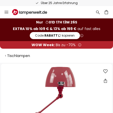
Über 25 Jahre Erfahrung
Zum
Inhalt
springen
he
Nur
01D 17H 13M 25S
EXTRA 10% ab 109 € & 13% ab 159 €
auf fast alles
Code:
RABATT
kopieren
WOW Week:
Bis zu -70%
Tischlampen
Zum
Ende
der
Bildgalerie
springen