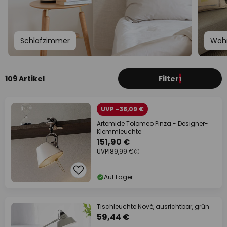
Schlafzimmer
Woh
109 Artikel
Filter
1
UVP -38,09 €
Artemide Tolomeo Pinza - Designer-
Klemmleuchte
151,90 €
UVP
189,99 €
Auf Lager
Tischleuchte Nové, ausrichtbar, grün
59,44 €