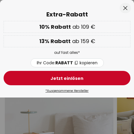
50 Tage kostenlose Retoure
Zum
Sch
Extra-Rabatt
Inhalt
springen
he
10% Rabatt
ab 109 €
Nur
02D 11H 52M 46S
EXTRA 10% ab 109 € & 13% ab 159 €
auf fast alles
13% Rabatt
ab 159 €
Code:
RABATT
kopieren
auf fast alles*
WOW Week:
Bis zu -70%
Ihr Code:
RABATT
kopieren
Industrielle Tischlampen
Jetzt einlösen
Schreibtisch
Mit Schirm
Akku
LED
Klemmle
*Ausgenommene Hersteller