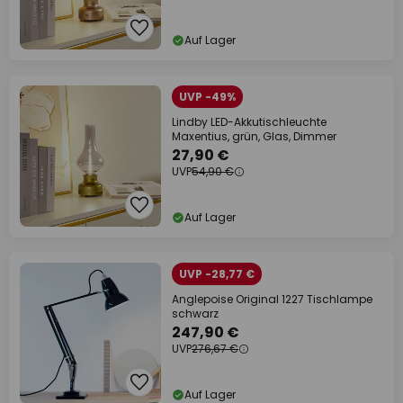
Auf Lager
UVP -49%
Lindby LED-Akkutischleuchte
Maxentius, grün, Glas, Dimmer
27,90 €
UVP
54,90 €
Auf Lager
UVP -28,77 €
Anglepoise Original 1227 Tischlampe
schwarz
247,90 €
UVP
276,67 €
Auf Lager