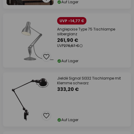
Auf Lager
UVP -14,77 €
Anglepoise Type 75 Tischlampe
silberglanz
261,90 €
UVP
276,67 €
Auf Lager
Jieldé Signal SI332 Tischlampe mit
Klemme schwarz
333,20 €
Auf Lager