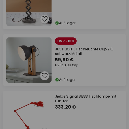
Auf Lager
UVP -13%
JUST LIGHT. Tischleuchte Cup 2.0,
schwarz, Metall
59,90 €
UVP
68,99 €
Auf Lager
Jieldé Signal SI333 Tischlampe mit
Fuß, rot
333,20 €