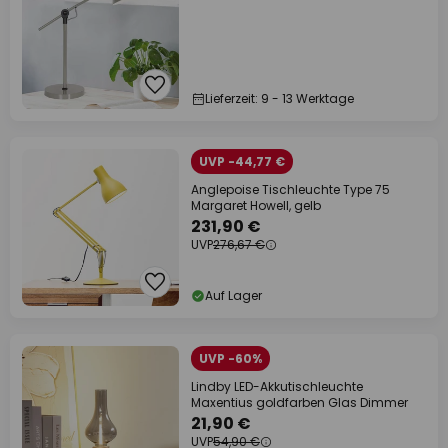
Lieferzeit: 9 - 13 Werktage
UVP -44,77 €
Anglepoise Tischleuchte Type 75
Margaret Howell, gelb
231,90 €
UVP
276,67 €
Auf Lager
UVP -60%
Lindby LED-Akkutischleuchte
Maxentius goldfarben Glas Dimmer
21,90 €
UVP
54,90 €