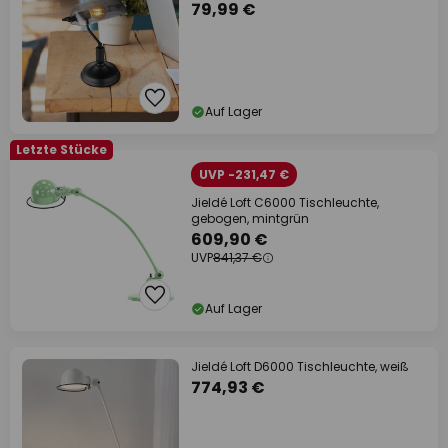
cm
79,99 €
Auf Lager
Letzte Stücke
UVP -231,47 €
Jieldé Loft C6000 Tischleuchte,
gebogen, mintgrün
609,90 €
UVP
841,37 €
Auf Lager
Jieldé Loft D6000 Tischleuchte, weiß
774,93 €