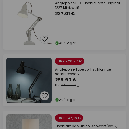
Anglepoise LED-Tischleuchte Original
1227 Mini, weiß
237,01 €
Auf Lager
UVP -20,77 €
Anglepoise Type 75 Tischlampe
samtschwarz
255,90 €
UVP
276,67 €
Auf Lager
UVP -37,13 €
Tischlampe Munich, schwarz/weiß,