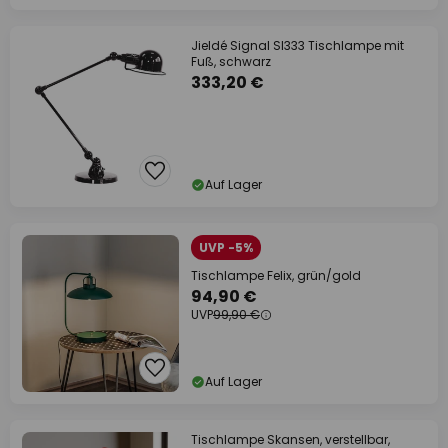
Jieldé Signal SI333 Tischlampe mit
Fuß, schwarz
333,20 €
Auf Lager
UVP -5%
Tischlampe Felix, grün/gold
94,90 €
UVP
99,90 €
Auf Lager
Tischlampe Skansen, verstellbar,