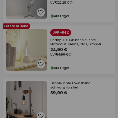
UVP
322,28 €
Auf Lager
Letzte Stücke
UVP -54%
Lindby LED-Akkutischleuchte
Maxentius, creme, Glas, Dimmer
24,90 €
UVP
54,90 €
Auf Lager
Tischleuchte Townshend
schwarz/Holz hell
39,90 €