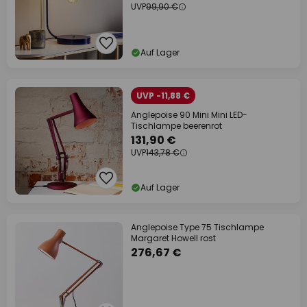
UVP
99,90 €
Auf Lager
UVP -11,88 €
Anglepoise 90 Mini Mini LED-
Tischlampe beerenrot
131,90 €
UVP
143,78 €
Auf Lager
Anglepoise Type 75 Tischlampe
Margaret Howell rost
276,67 €