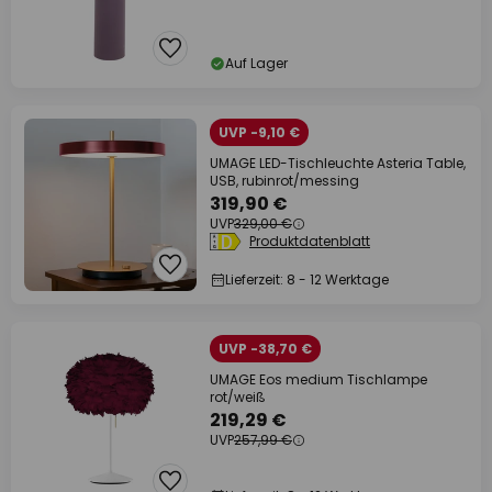
Auf Lager
UVP -9,10 €
UMAGE LED-Tischleuchte Asteria Table,
USB, rubinrot/messing
319,90 €
UVP
329,00 €
Produktdatenblatt
Lieferzeit: 8 - 12 Werktage
UVP -38,70 €
UMAGE Eos medium Tischlampe
rot/weiß
219,29 €
UVP
257,99 €