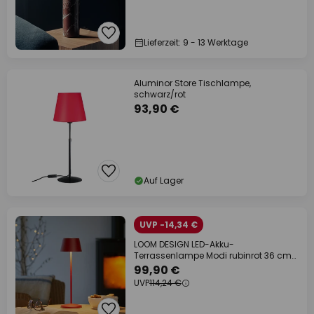
Lieferzeit: 9 - 13 Werktage
Aluminor Store Tischlampe,
schwarz/rot
93,90 €
Auf Lager
UVP -14,34 €
LOOM DESIGN LED-Akku-
Terrassenlampe Modi rubinrot 36 cm
CCT
99,90 €
UVP
114,24 €