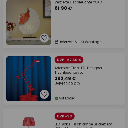
Verzierte Tischleuchte YOKO
61,90 €
Lieferzeit: 6 - 10 Werktage
UVP -67,50 €
Artemide Tizio LED-Designer-
Tischleuchte, rot
382,49 €
UVP
449,99 €
Auf Lager
UVP -9%
LED-Akku-Tischlampe Suarez, rot,