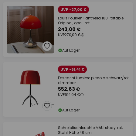
UVP -27,00 €
Louis Poulsen Panthella 160 Portable
Original, opal-rot
243,00 €
UVP
270,00 €
Auf Lager
UVP -61,41 €
Foscarini Lumiere piccola schwarz/rot
dimmbar
552,63 €
UVP
614,04 €
Auf Lager
Schreibtischleuchte MAULstudy, rot,
Stahl, Höhe 49 cm