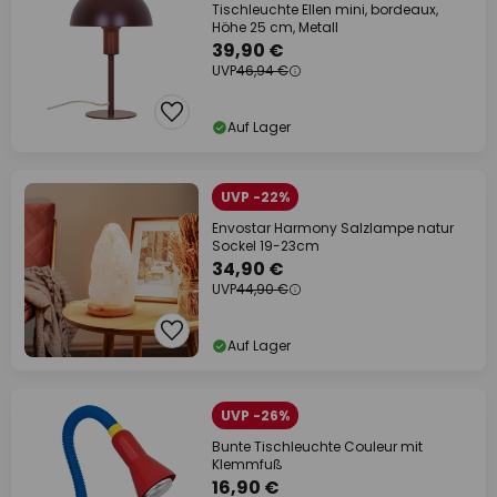
Tischleuchte Ellen mini, bordeaux,
Höhe 25 cm, Metall
39,90 €
UVP
46,94 €
Auf Lager
UVP -22%
Envostar Harmony Salzlampe natur
Sockel 19-23cm
34,90 €
UVP
44,90 €
Auf Lager
UVP -26%
Bunte Tischleuchte Couleur mit
Klemmfuß
16,90 €