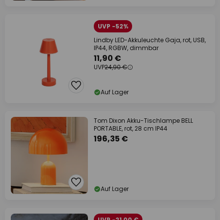
UVP -52%
Lindby LED-Akkuleuchte Gaja, rot, USB,
IP44, RGBW, dimmbar
11,90 €
UVP
24,90 €
Auf Lager
Tom Dixon Akku-Tischlampe BELL
PORTABLE, rot, 28 cm IP44
196,35 €
Auf Lager
UVP -21,00 €