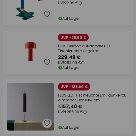
UVP
22,99 €
Auf Lager
UVP -25,50 €
FLOS Bellhop aufladbare LED-
Tischleuchte ziegelrot
229,49 €
UVP
254,99 €
Auf Lager
UVP -128,60 €
FLOS LED-Tischleuchte Emi, dunkelrot,
dimmbar, Höhe 114 cm
1.157,40 €
UVP
1.286,00 €
Auf Lager