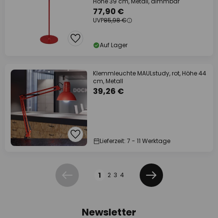
Höhe 39 cm, Metall, dimmbar
77,90 €
UVP
85,98 €
Auf Lager
Klemmleuchte MAULstudy, rot, Höhe 44
cm, Metall
39,26 €
Lieferzeit: 7 - 11 Werktage
Seite
1
2
3
4
Zurück
Weiter
Newsletter