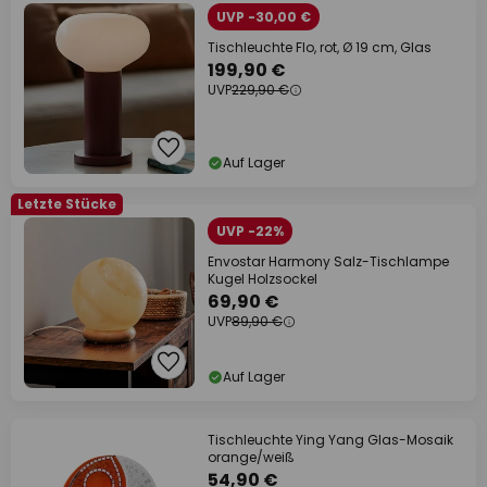
UVP -30,00 €
Tischleuchte Flo, rot, Ø 19 cm, Glas
199,90 €
UVP
229,90 €
Auf Lager
Letzte Stücke
UVP -22%
Envostar Harmony Salz-Tischlampe
Kugel Holzsockel
69,90 €
UVP
89,90 €
Auf Lager
Tischleuchte Ying Yang Glas-Mosaik
orange/weiß
54,90 €