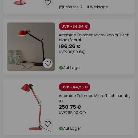
Lieferzeit: 7 - 11 Werktage
UVP -34,64 €
Artemide Tolomeo Micro Bicolor Tisch
black/coral
196,26 €
UVP
230,90 €
Auf Lager
UVP -44,25 €
Artemide Tolomeo Micro Tischleuchte,
rot
250,75 €
UVP
295,00 €
Auf Lager