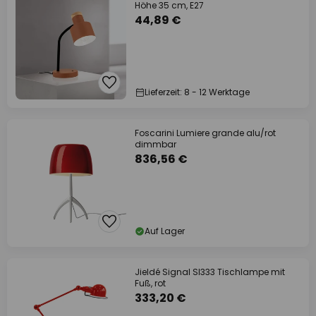
Höhe 35 cm, E27
44,89 €
Lieferzeit: 8 - 12 Werktage
Foscarini Lumiere grande alu/rot
dimmbar
836,56 €
Auf Lager
Jieldé Signal SI333 Tischlampe mit
Fuß, rot
333,20 €