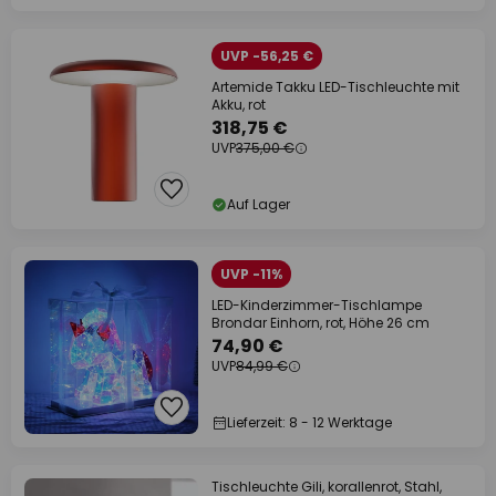
UVP -56,25 €
Artemide Takku LED-Tischleuchte mit
Akku, rot
318,75 €
UVP
375,00 €
Auf Lager
UVP -11%
LED-Kinderzimmer-Tischlampe
Brondar Einhorn, rot, Höhe 26 cm
74,90 €
UVP
84,99 €
Lieferzeit: 8 - 12 Werktage
Tischleuchte Gili, korallenrot, Stahl,