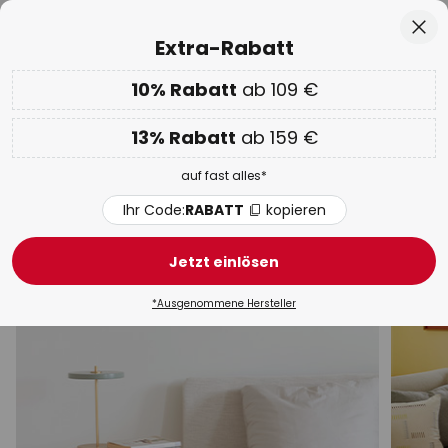
50 Tage kostenlose Retoure
Zum
Sch
Extra-Rabatt
Inhalt
springen
he
10% Rabatt
ab 109 €
Nur
00D 10H 21M 13S
EXTRA 10% ab 109 € & 13% ab 159 €
auf fast alles
13% Rabatt
ab 159 €
Code:
RABATT
kopieren
auf fast alles*
WOW Week:
Bis zu -70%
Ihr Code:
RABATT
kopieren
Rote Tischlampen
Jetzt einlösen
Schreibtisch
Mit Schirm
Akku
LED
Klemmle
*Ausgenommene Hersteller