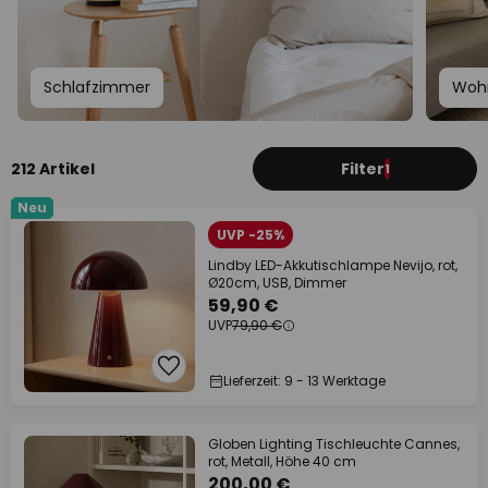
Schlafzimmer
Woh
212 Artikel
Filter
1
Neu
UVP -25%
Lindby LED-Akkutischlampe Nevijo, rot,
Ø20cm, USB, Dimmer
59,90 €
UVP
79,90 €
Lieferzeit: 9 - 13 Werktage
Globen Lighting Tischleuchte Cannes,
rot, Metall, Höhe 40 cm
200,00 €