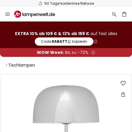
50 Tage kostenlose Retoure
Zum
Inhalt
springen
he
EXTRA 10% ab 109 € & 13% ab 159 €
auf fast alles
Code:
RABATT
kopieren
WOW Week:
Bis zu -70%
Tischlampen
Zum
Ende
der
Bildgalerie
springen