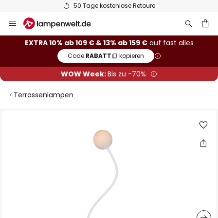
50 Tage kostenlose Retoure
Zum
Inhalt
springen
he
EXTRA 10% ab 109 € & 13% ab 159 €
auf fast alles
Code:
RABATT
kopieren
WOW Week:
Bis zu -70%
Terrassenlampen
Zum
Ende
der
Bildgalerie
springen