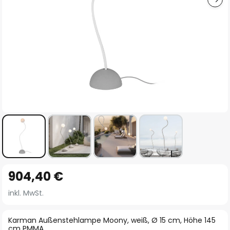
Zum
904,40 €
Anfang
der
inkl. MwSt.
Bildgalerie
springen
Karman Außenstehlampe Moony, weiß, Ø 15 cm, Höhe 145
cm PMMA