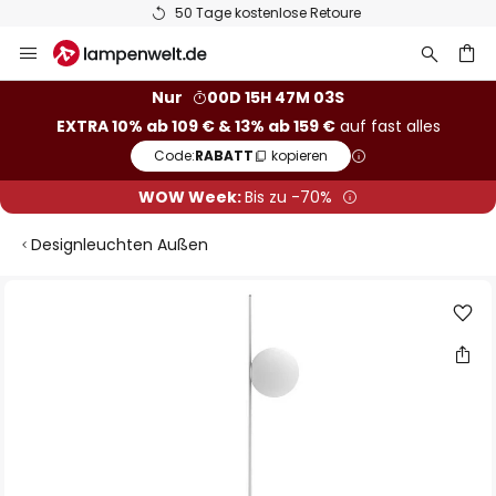
50 Tage kostenlose Retoure
Zum
Inhalt
springen
he
Nur
00D 15H 47M 03S
EXTRA 10% ab 109 € & 13% ab 159 €
auf fast alles
Code:
RABATT
kopieren
WOW Week:
Bis zu -70%
Designleuchten Außen
Zum
Ende
der
Bildgalerie
springen