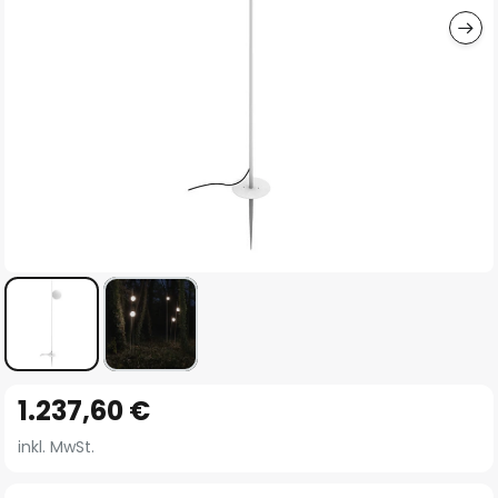
Zum
1.237,60 €
Anfang
der
inkl. MwSt.
Bildgalerie