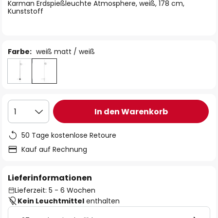
springen
Karman Erdspießleuchte Atmosphere, weiß, 178 cm,
Kunststoff
Farbe:
weiß matt / weiß
In den Warenkorb
1
50 Tage kostenlose Retoure
Kauf auf Rechnung
Lieferinformationen
Lieferzeit: 5 - 6 Wochen
Kein Leuchtmittel
enthalten