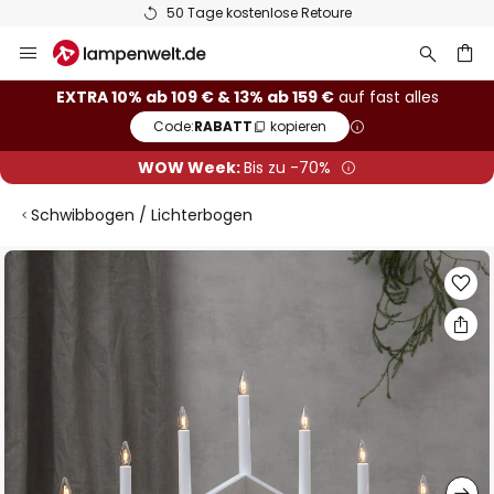
50 Tage kostenlose Retoure
Zum
Inhalt
springen
he
EXTRA 10% ab 109 € & 13% ab 159 €
auf fast alles
Code:
RABATT
kopieren
WOW Week:
Bis zu -70%
Schwibbogen / Lichterbogen
Zum
Ende
der
Bildgalerie
springen