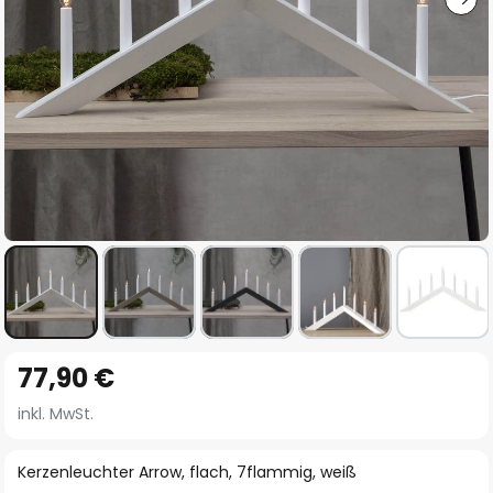
Zum
77,90 €
Anfang
der
inkl. MwSt.
Bildgalerie
springen
Kerzenleuchter Arrow, flach, 7flammig, weiß