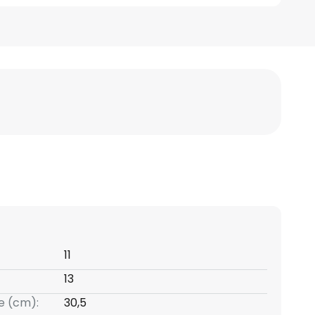
11
13
e (cm):
30,5