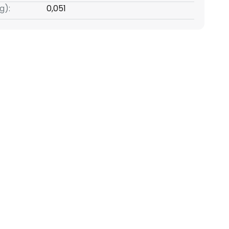
g):
0,051