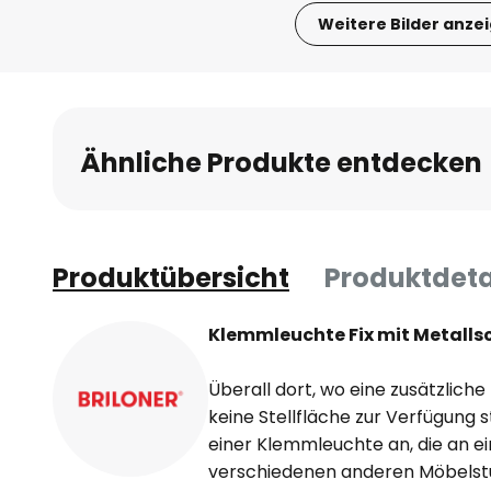
Weitere Bilder anze
Zum
Anfang
der
Bildgalerie
Ähnliche Produkte entdecken
springen
Produktübersicht
Produktdeta
Klemmleuchte Fix mit Metalls
Überall dort, wo eine zusätzliche
keine Stellfläche zur Verfügung s
einer Klemmleuchte an, die an e
verschiedenen anderen Möbels