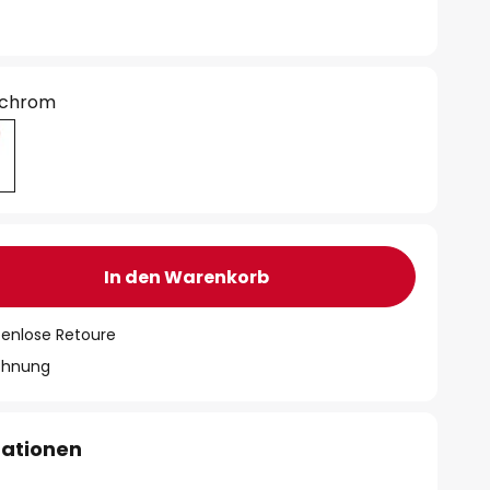
 chrom
In den Warenkorb
tenlose Retoure
chnung
mationen