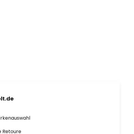
lt.de
arkenauswahl
e Retoure