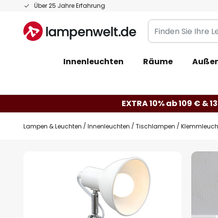
Zum
Über 25 Jahre Erfahrung
Inhalt
Finden
springen
Sie
Ihre
Innenleuchten
Räume
Außen
Leuchte...
EXTRA 10% ab 109 € & 13
Lampen & Leuchten
Innenleuchten
Tischlampen
Klemmleuch
Zum
Ende
der
Bildgalerie
springen