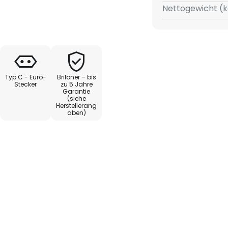
uleitungskabel mit Stecker ist
Nettogewicht (k
te Metallschirm mit weißer
euchtmittels (nicht enthalten)
ehen und schwenken, um den
ereich zu lenken.
Typ C - Euro-
Briloner – bis
Stecker
zu 5 Jahre
Garantie
(siehe
Herstellerang
aben)