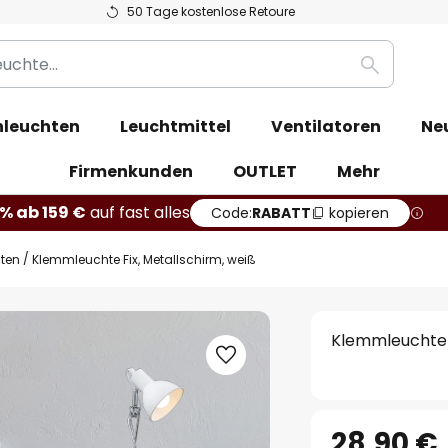
50 Tage kostenlose Retoure
Suche
leuchten
Leuchtmittel
Ventilatoren
Ne
Firmenkunden
OUTLET
Mehr
% ab 159 €
auf fast alles
Code:
RABATT
kopieren
ten
Klemmleuchte Fix, Metallschirm, weiß
Klemmleuchte F
28,90 €