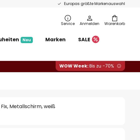
Europas größte Markenauswahl
Service
Anmelden
Warenkorb
uheiten
Marken
SALE
Neu
WOW Week:
Bis zu -70%
ix, Metallschirm, weiß