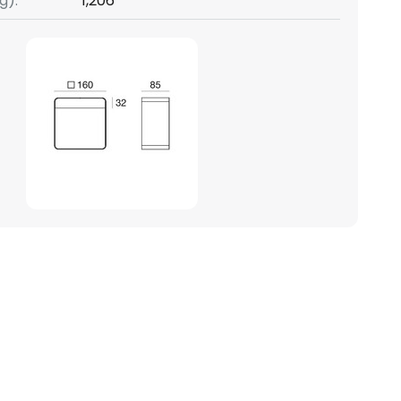
g):
1,206