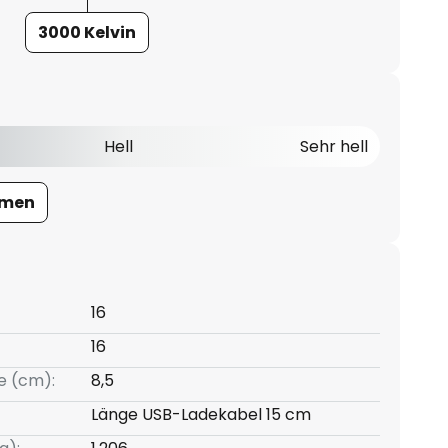
3000 Kelvin
Hell
Sehr hell
umen
16
16
e (cm):
8,5
Länge USB-Ladekabel 15 cm