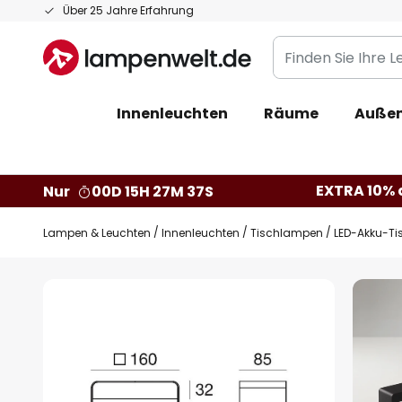
Zum
Über 25 Jahre Erfahrung
Inhalt
Finden
springen
Sie
Ihre
Innenleuchten
Räume
Außen
Leuchte...
EXTRA 10% a
Nur
00D 15H 27M 36S
Lampen & Leuchten
Innenleuchten
Tischlampen
LED-Akku-Ti
Zum
Ende
der
Bildgalerie
springen