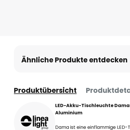
Anfang
der
Bildgalerie
springen
Ähnliche Produkte entdecken
Produktübersicht
Produktdeta
LED-Akku-Tischleuchte Dama
Aluminium
Dama ist eine einflammige LED-T