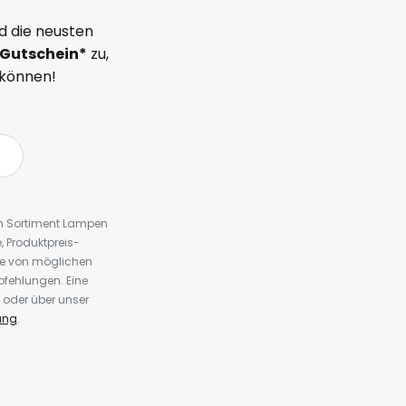
d die neusten
Gutschein*
zu,
 können!
em Sortiment Lampen
 Produktpreis-
te von möglichen
fehlungen. Eine
 oder über unser
ung
.