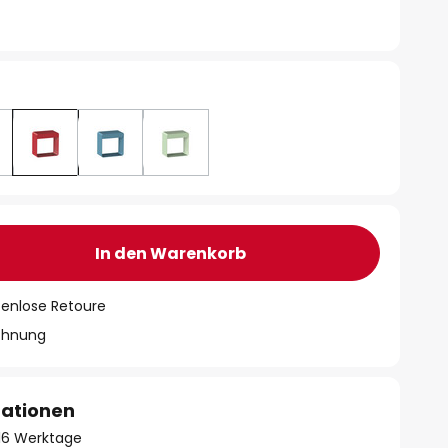
In den Warenkorb
tenlose Retoure
chnung
mationen
- 16 Werktage