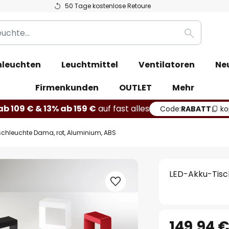
50 Tage kostenlose Retoure
Suche
leuchten
Leuchtmittel
Ventilatoren
Ne
Firmenkunden
OUTLET
Mehr
b 109 € & 13% ab 159 €
auf fast alles
Code:
RABATT
ko
schleuchte Dama, rot, Aluminium, ABS
LED-Akku-Tisc
149,94 