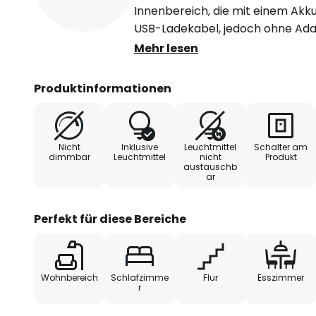
Innenbereich, die mit einem Akku
USB-Ladekabel, jedoch ohne Adap
wird. Die oben im Rahmen verba
Mehr lesen
strahlt mit diffuser Lichtverteil
Rahmen in Szene. Die Leuchte be
Produktinformationen
Oberflächenbeschichtung, der Di
satiniertem Finish.
Nicht
Inklusive
Leuchtmittel
Schalter am
- Lieferung mit USB-Ladekabel (
dimmbar
Leuchtmittel
nicht
Produkt
austauschb
ar
Perfekt für diese Bereiche
Wohnbereich
Schlafzimme
Flur
Esszimmer
r