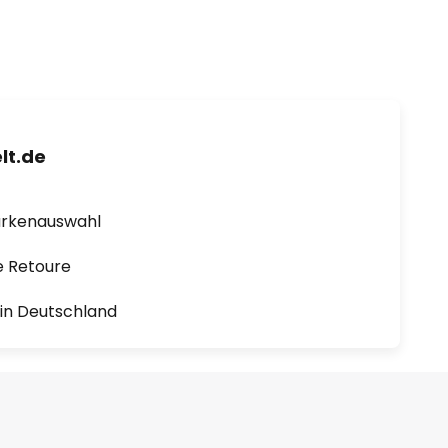
lt.de
arkenauswahl
e Retoure
1 in Deutschland