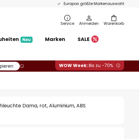
Europas größte Markenauswahl
Service
Anmelden
Warenkorb
uheiten
Marken
SALE
Neu
WOW Week:
Bis zu -70%
pieren
hleuchte Dama, rot, Aluminium, ABS
€