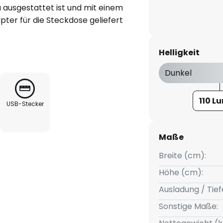
 ausgestattet ist und mit einem
ter für die Steckdose geliefert
ute warmweiße LED-Lichtquelle
ung nach unten und setzt den
Helligkeit
steht aus Aluminium mit
ffusorbesteht aus ABS mit
Dunkel
110 L
USB-Stecker
ohne Adapter für 230 V)
Maße
Breite (cm):
Höhe (cm):
Ausladung / Tief
Sonstige Maße: