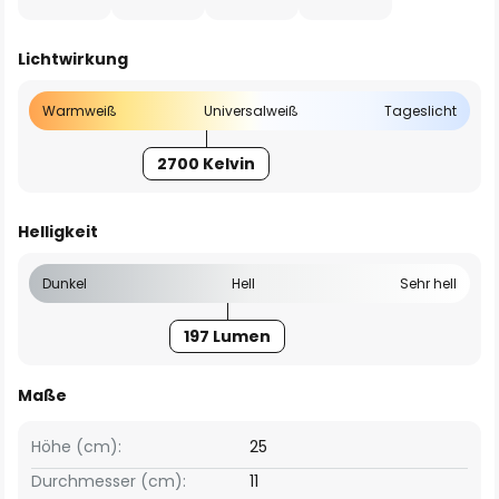
Lichtwirkung
Warmweiß
Universalweiß
Tageslicht
2700 Kelvin
Helligkeit
Dunkel
Hell
Sehr hell
197 Lumen
Maße
Höhe (cm):
25
Durchmesser (cm):
11