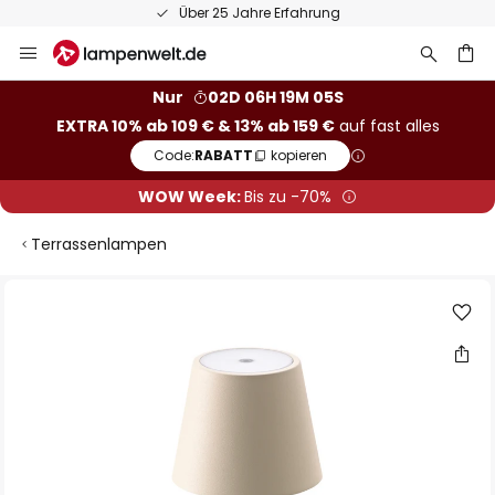
Über 25 Jahre Erfahrung
Zum
Inhalt
springen
he
Nur
02D 06H 19M 05S
EXTRA 10% ab 109 € & 13% ab 159 €
auf fast alles
Code:
RABATT
kopieren
WOW Week:
Bis zu -70%
Terrassenlampen
Zum
Ende
der
Bildgalerie
springen