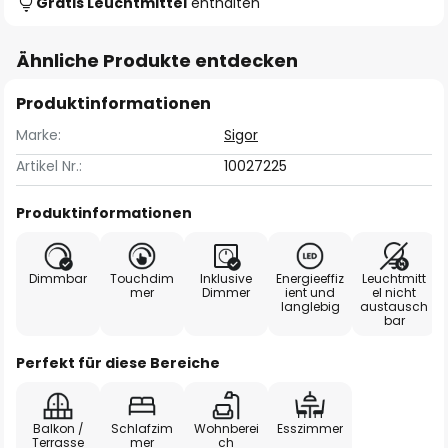
Gratis Leuchtmittel
enthalten
Ähnliche Produkte entdecken
Produktinformationen
Marke:
Sigor
Artikel Nr.:
10027225
Produktinformationen
Dimmbar
Touchdim
Inklusive
Energieeffiz
Leuchtmitt
mer
Dimmer
ient und
el nicht
langlebig
austausch
bar
Perfekt für diese Bereiche
Balkon /
Schlafzim
Wohnberei
Esszimmer
Terrasse
mer
ch