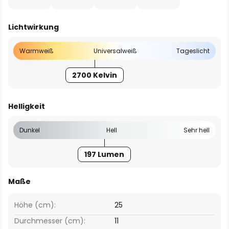
Lichtwirkung
Warmweiß
Universalweiß
Tageslicht
2700 Kelvin
Helligkeit
Dunkel
Hell
Sehr hell
197 Lumen
Maße
Höhe (cm):
25
Durchmesser (cm):
11