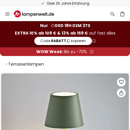
Über 25 Jahre Erfahrung
Zum
Inhalt
springen
he
Nur
00D 18H 02M 37S
EXTRA 10% ab 109 € & 13% ab 159 €
auf fast alles
Code:
RABATT
kopieren
WOW Week:
Bis zu -70%
Terrassenlampen
Zum
Ende
der
Bildgalerie
springen