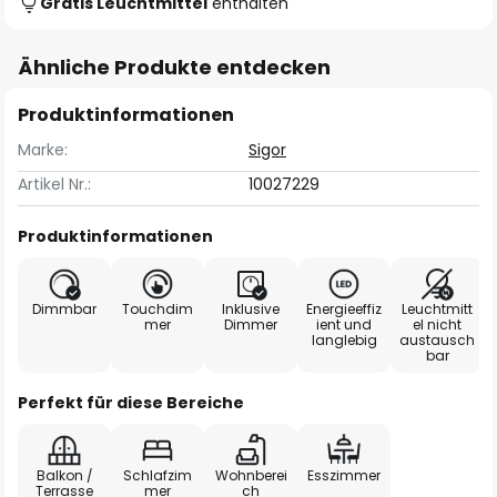
Gratis Leuchtmittel
enthalten
Ähnliche Produkte entdecken
Produktinformationen
Marke:
Sigor
Artikel Nr.:
10027229
Produktinformationen
Dimmbar
Touchdim
Inklusive
Energieeffiz
Leuchtmitt
mer
Dimmer
ient und
el nicht
langlebig
austausch
bar
Perfekt für diese Bereiche
Balkon /
Schlafzim
Wohnberei
Esszimmer
Terrasse
mer
ch