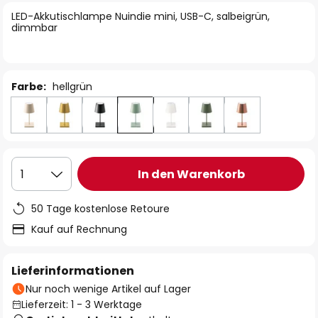
springen
LED-Akkutischlampe Nuindie mini, USB-C, salbeigrün,
dimmbar
Farbe:
hellgrün
In den Warenkorb
1
50 Tage kostenlose Retoure
Kauf auf Rechnung
Lieferinformationen
Nur noch wenige Artikel auf Lager
Lieferzeit: 1 - 3 Werktage