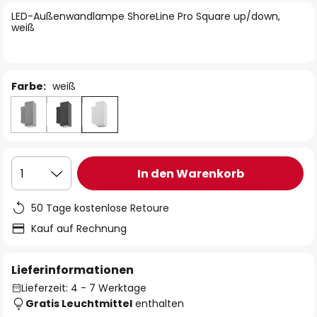
springen
LED-Außenwandlampe ShoreLine Pro Square up/down,
weiß
Farbe:
weiß
In den Warenkorb
1
50 Tage kostenlose Retoure
Kauf auf Rechnung
Lieferinformationen
Lieferzeit: 4 - 7 Werktage
Gratis Leuchtmittel
enthalten