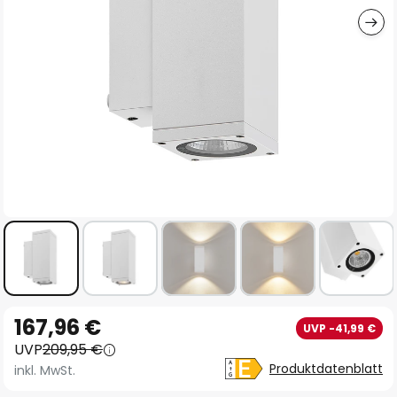
Zum
167,96 €
UVP -41,99 €
Anfang
UVP
209,95 €
der
Produktdatenblatt
inkl. MwSt.
Bildgalerie