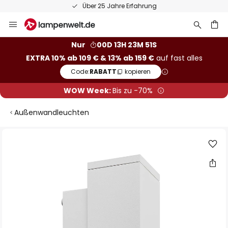
Über 25 Jahre Erfahrung
Zum
Inhalt
springen
he
Nur
00D 13H 23M 51S
EXTRA 10% ab 109 € & 13% ab 159 €
auf fast alles
Code:
RABATT
kopieren
WOW Week:
Bis zu -70%
Außenwandleuchten
Zum
Ende
der
Bildgalerie
springen