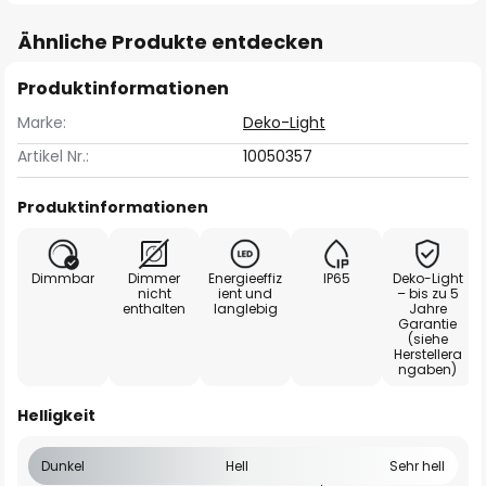
Ähnliche Produkte entdecken
Produktinformationen
Marke:
Deko-Light
Artikel Nr.:
10050357
Produktinformationen
Dimmbar
Dimmer
Energieeffiz
IP65
Deko-Light
nicht
ient und
– bis zu 5
enthalten
langlebig
Jahre
Garantie
(siehe
Herstellera
ngaben)
Helligkeit
Dunkel
Hell
Sehr hell