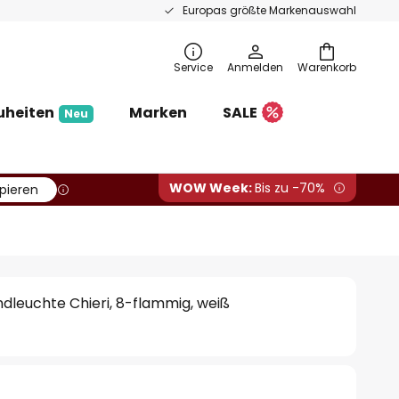
Europas größte Markenauswahl
Service
Anmelden
Warenkorb
uheiten
Marken
SALE
Neu
WOW Week:
Bis zu -70%
pieren
leuchte Chieri, 8-flammig, weiß
€