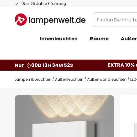
Zum
Über 25 Jahre Erfahrung
Inhalt
Finden
springen
Sie
Ihre
Innenleuchten
Räume
Außen
Leuchte...
EXTRA 10% a
Nur
00D 13H 34M 51S
Lampen & Leuchten
Außenleuchten
Außenwandleuchten
LED
Zum
Ende
der
Bildgalerie
springen