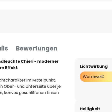
ils
Bewertungen
leuchte Chieri - moderner
Lichtwirkung
m Effekt
Warmweiß
ichtcharakter im Mittelpunkt.
n Ober- und Unterseite über je
en, konvex geschliffenen Linsen
 in Form scharf begrenzter Kegel
enachbarten LEDs überschneiden
Helligkeit
 Up-and-Down-Effekt aus