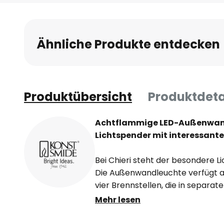
Anfang
der
Bildgalerie
Ähnliche Produkte entdecken
springen
Produktübersicht
Produktdeta
Achtflammige LED-Außenwand
Lichtspender mit interessante
Bei Chieri steht der besondere L
Die Außenwandleuchte verfügt a
vier Brennstellen, die in separat
liegen. Hierdurch wird das Licht
Mehr lesen
emittiert. Die Lichtkegel der b
sich, sodass ein ansprechender