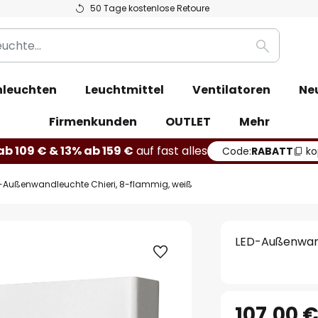
50 Tage kostenlose Retoure
Suche
leuchten
Leuchtmittel
Ventilatoren
Ne
Firmenkunden
OUTLET
Mehr
b 109 € & 13% ab 159 €
auf fast alles
Code:
RABATT
ko
-Außenwandleuchte Chieri, 8-flammig, weiß
LED-Außenwand
107,00 