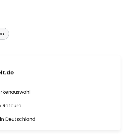
en
lt.de
arkenauswahl
e Retoure
1 in Deutschland