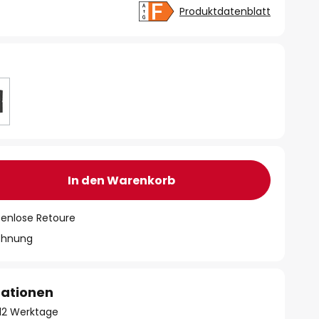
Produktdatenblatt
In den Warenkorb
tenlose Retoure
chnung
mationen
- 12 Werktage