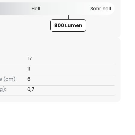
Hell
Sehr hell
800 Lumen
17
11
e (cm):
6
g):
0,7