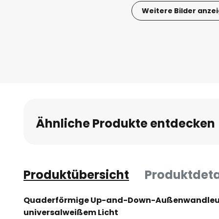
Weitere Bilder anze
Zum
Anfang
der
Bildgalerie
springen
Ähnliche Produkte entdecken
Produktübersicht
Produktdeta
Quaderförmige Up-and-Down-Außenwandleu
universalweißem Licht