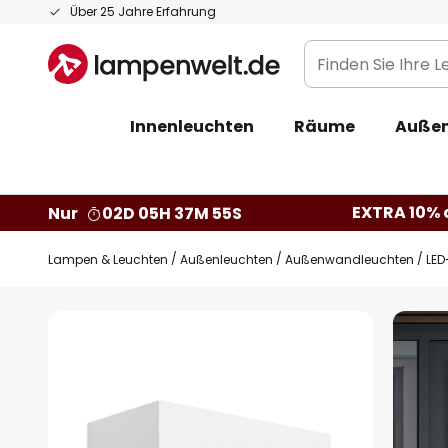
Zum
Über 25 Jahre Erfahrung
Inhalt
Finden
springen
Sie
Ihre
Innenleuchten
Räume
Außen
Leuchte...
EXTRA 10% a
Nur
02D 05H 37M 54S
Lampen & Leuchten
Außenleuchten
Außenwandleuchten
LED
Zum
Ende
der
Bildgalerie
springen