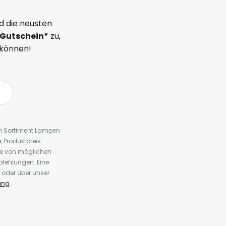
d die neusten
Gutschein*
zu,
 können!
em Sortiment Lampen
 Produktpreis-
te von möglichen
fehlungen. Eine
 oder über unser
ung
.