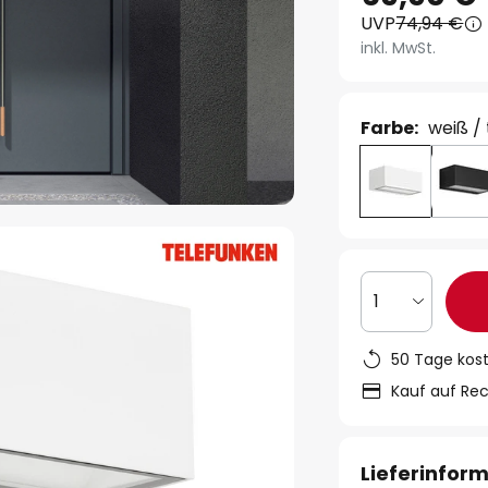
UVP
74,94 €
inkl. MwSt.
Farbe:
weiß /
1
50 Tage kos
Kauf auf Re
Lieferinfor