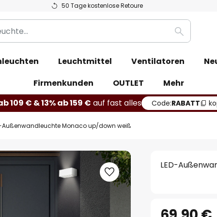
50 Tage kostenlose Retoure
Suche
leuchten
Leuchtmittel
Ventilatoren
Ne
Firmenkunden
OUTLET
Mehr
b 109 € & 13% ab 159 €
auf fast alles
Code:
RABATT
ko
-Außenwandleuchte Monaco up/down weiß
LED-Außenwan
69,90 €