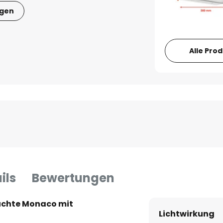
igen
Alle Pro
ils
Bewertungen
chte Monaco mit
Lichtwirkung