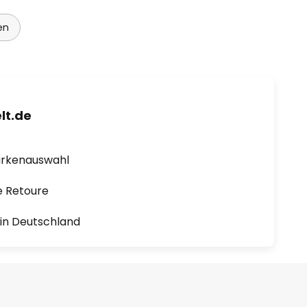
en
lt.de
arkenauswahl
e Retoure
1 in Deutschland