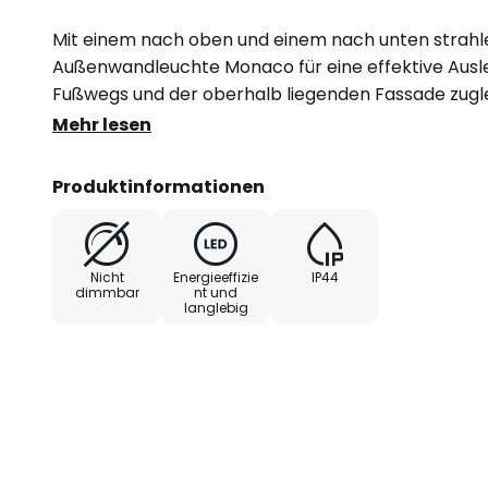
Mit einem nach oben und einem nach unten strahl
Außenwandleuchte Monaco für eine effektive Aus
Fußwegs und der oberhalb liegenden Fassade zugl
ist aus Metall gefertigt, hinzu kommen Abdeckunge
Mehr lesen
- Schutzart: IP44
Produktinformationen
Nicht
Energieeffizie
IP44
dimmbar
nt und
langlebig