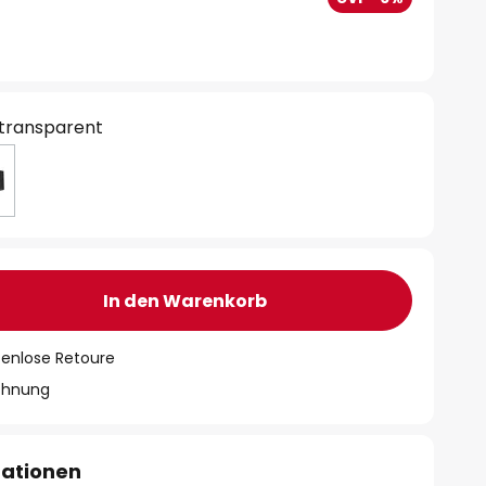
 transparent
In den Warenkorb
tenlose Retoure
chnung
mationen