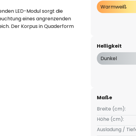
Warmweiß
enden LED-Modul sorgt die
leuchtung eines angrenzenden
eich. Der Korpus in Quaderform
n aus klarem Glas.
Helligkeit
Dunkel
Maße
Breite (cm):
Höhe (cm):
Ausladung / Tief