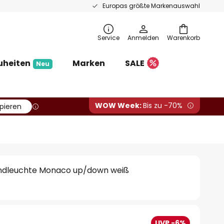
Europas größte Markenauswahl
Service
Anmelden
Warenkorb
uheiten
Marken
SALE
Neu
WOW Week:
Bis zu -70%
pieren
dleuchte Monaco up/down weiß
UVP -6%