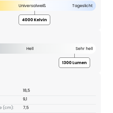
Universalweiß
Tageslicht
4000 Kelvin
Hell
Sehr hell
1300 Lumen
18,5
9,1
e (cm):
7,5