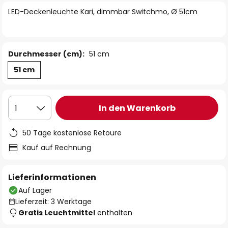
springen
LED-Deckenleuchte Kari, dimmbar Switchmo, Ø 51cm
Durchmesser (cm):
51 cm
51 cm
In den Warenkorb
1
50 Tage kostenlose Retoure
Kauf auf Rechnung
Lieferinformationen
Auf Lager
Lieferzeit: 3 Werktage
Gratis Leuchtmittel
enthalten