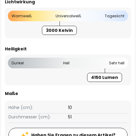
Lichtwirkung
Warmweiß
Universalweiß
Tageslicht
3000 Kelvin
Helligkeit
Dunkel
Hell
Sehr hell
4150 Lumen
Maße
Höhe (cm):
10
Durchmesser (cm):
51
Haben Sie Fragen zu diesem Artikel?