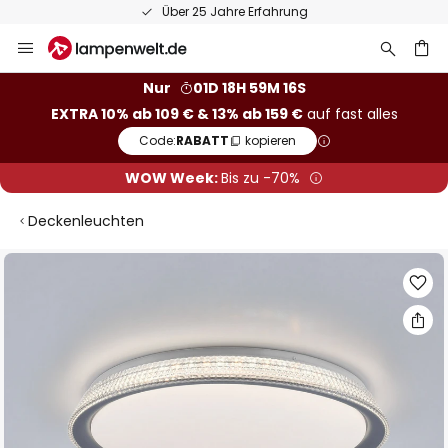
Über 25 Jahre Erfahrung
Zum
Inhalt
springen
he
Nur
01D 18H 59M 15S
EXTRA 10% ab 109 € & 13% ab 159 €
auf fast alles
Code:
RABATT
kopieren
WOW Week:
Bis zu -70%
Deckenleuchten
Zum
Ende
der
Bildgalerie
springen