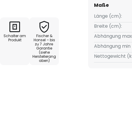
 für unterschiedliche
Maße
en LEDs sorgen für eine
ine hohe Energieeffizienz.
Länge (cm):
Breite (cm):
 stufenlose Dimmbarkeit, die
Abhängung max
Schalter am
Fischer &
euert wird, sowie die
Produkt
Honsel – bis
zu 7 Jahre
durch den Kabellift. Diese
Abhängung min 
Garantie
 zu einer optimalen Wahl für
(siehe
Nettogewicht (k
Herstellerang
e, in denen sowohl
aben)
efragt sind.