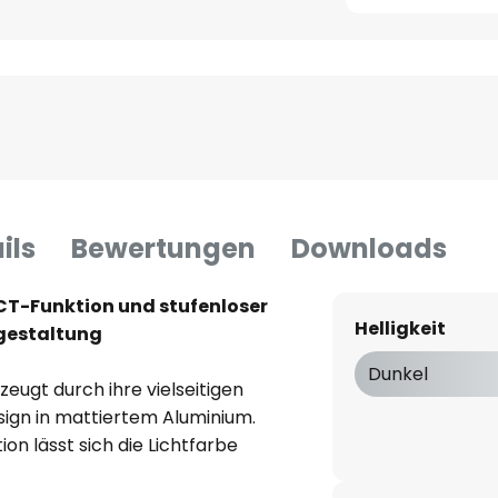
ils
Bewertungen
Downloads
T-Funktion und stufenloser
Helligkeit
tgestaltung
Dunkel
ugt durch ihre vielseitigen
ign in mattiertem Aluminium.
on lässt sich die Lichtfarbe
ß bis universalweiß – und