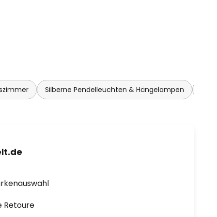
sszimmer
Silberne Pendelleuchten & Hängelampen
Pend
lt.de
arkenauswahl
e Retoure