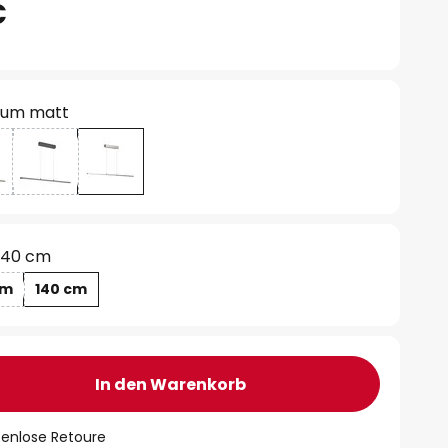
€
ium matt
140 cm
cm
140 cm
In den Warenkorb
tenlose Retoure