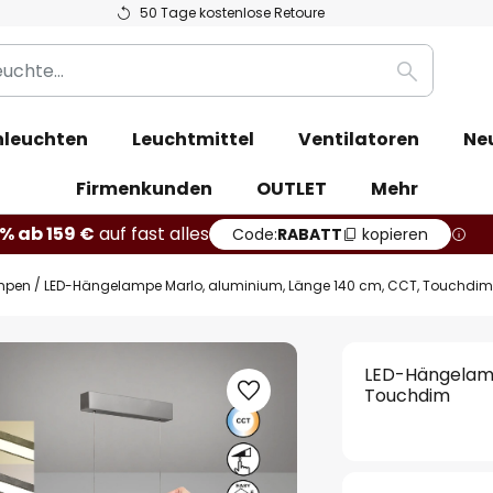
50 Tage kostenlose Retoure
Suche
leuchten
Leuchtmittel
Ventilatoren
Ne
Firmenkunden
OUTLET
Mehr
% ab 159 €
auf fast alles
Code:
RABATT
kopieren
mpen
LED-Hängelampe Marlo, aluminium, Länge 140 cm, CCT, Touchdim
LED-Hängelamp
Touchdim