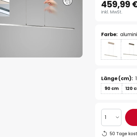
459,99 
inkl. MwSt.
Farbe:
alumin
Länge (cm):
90 cm
120 
1
50 Tage kos