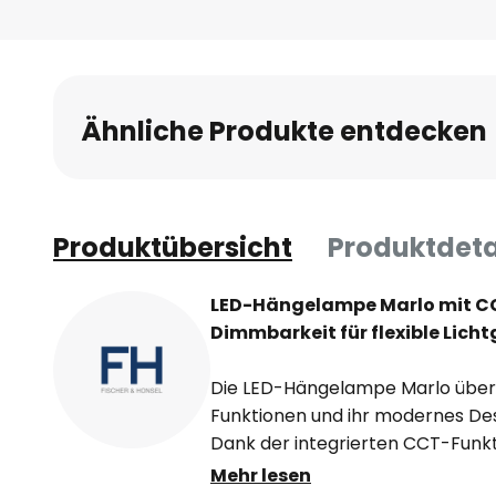
Ähnliche Produkte entdecken
Produktübersicht
Produktdeta
LED-Hängelampe Marlo mit CC
Dimmbarkeit für flexible Lich
Die LED-Hängelampe Marlo überze
Funktionen und ihr modernes Des
Dank der integrierten CCT-Funkti
flexibel anpassen – von warmwei
Mehr lesen