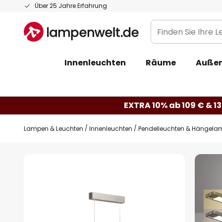
Zum
Über 25 Jahre Erfahrung
Inhalt
Finden
springen
Sie
Ihre
Innenleuchten
Räume
Außen
Leuchte...
EXTRA 10% ab 109 € & 13
Lampen & Leuchten
Innenleuchten
Pendelleuchten & Hängela
Zum
Ende
der
Bildgalerie
springen