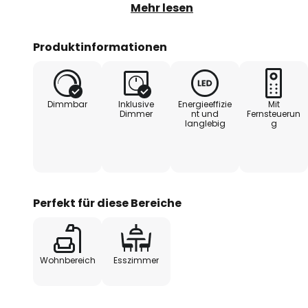
in ein angenehmes Licht taucht. F
Mehr lesen
Funktion ausgestattet, die es erm
Lichtfarbe von Warmweiß bis Un
Produktinformationen
die Fernbedienung lässt sich sow
Farbtemperatureinstellung vorne
stufenlos dimmen.
Dimmbar
Inklusive
Energieeffizie
Mit
Dimmer
nt und
Fernsteuerun
langlebig
g
- höhenverstellbar mittels Comfo
Perfekt für diese Bereiche
Wohnbereich
Esszimmer