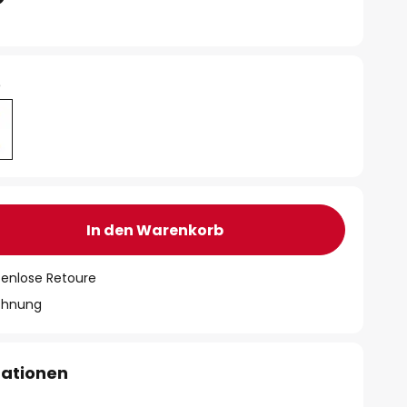
e
In den Warenkorb
tenlose Retoure
chnung
mationen