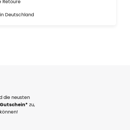
e Retoure
1 in Deutschland
d die neusten
Gutschein*
zu,
 können!