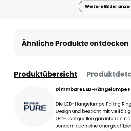
Weitere Bilder anze
Zum
Anfang
der
Bildgalerie
Ähnliche Produkte entdecken
springen
Produktübersicht
Produktdeta
Dimmbare LED-Hängelampe Fal
Die LED-Hängelampe Falling Ring
Design und besticht mit vielfälti
LED-Lichtquellen garantieren nic
sondern auch eine energieeffizi