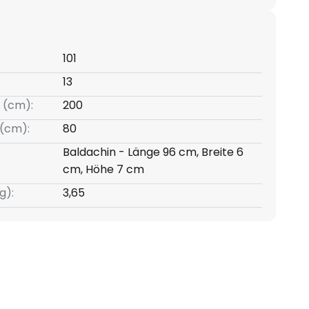
101
13
 (cm):
200
(cm):
80
Baldachin - Länge 96 cm, Breite 6
cm, Höhe 7 cm
g):
3,65