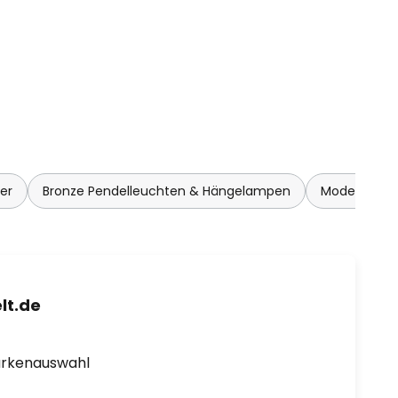
er
Bronze Pendelleuchten & Hängelampen
Moderne Pe
lt.de
arkenauswahl