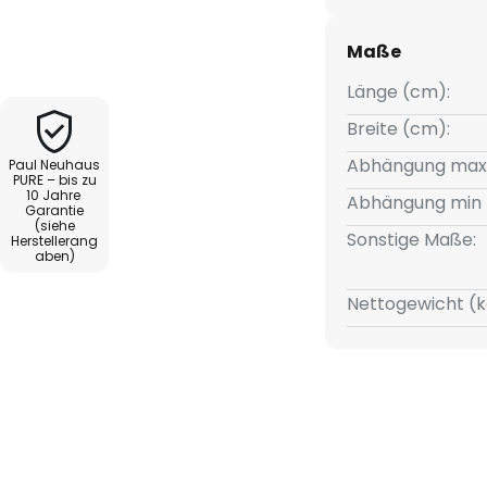
alling Rings ist mit CCT-
öglicht, stufenlos die
Maße
iversalweiß anzupassen. Über
ohl die
Länge (cm):
hmen als auch die Helligkeit
Breite (cm):
Abhängung max
Paul Neuhaus
PURE – bis zu
10 Jahre
rt Lift
Abhängung min 
Garantie
(siehe
Sonstige Maße:
Herstellerang
aben)
Nettogewicht (k