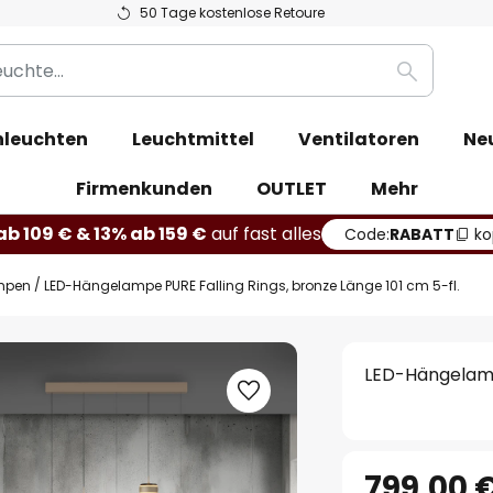
50 Tage kostenlose Retoure
Suche
leuchten
Leuchtmittel
Ventilatoren
Ne
Firmenkunden
OUTLET
Mehr
b 109 € & 13% ab 159 €
auf fast alles
Code:
RABATT
ko
mpen
LED-Hängelampe PURE Falling Rings, bronze Länge 101 cm 5-fl.
LED-Hängelampe
799,00 