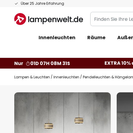
Zum
Über 25 Jahre Erfahrung
Inhalt
Finden
springen
Sie
Ihre
Innenleuchten
Räume
Außen
Leuchte...
EXTRA 10% a
Nur
01D 07H 08M 30S
Lampen & Leuchten
Innenleuchten
Pendelleuchten & Hängela
Zum
Ende
der
Bildgalerie
springen