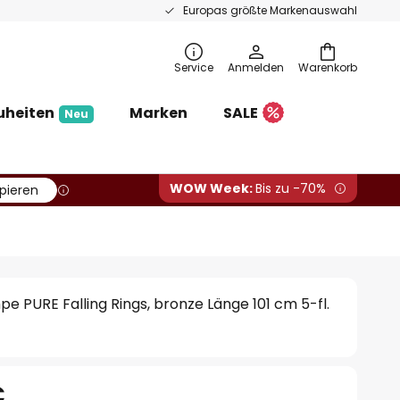
Europas größte Markenauswahl
Service
Anmelden
Warenkorb
uheiten
Marken
SALE
Neu
WOW Week:
Bis zu -70%
pieren
 PURE Falling Rings, bronze Länge 101 cm 5-fl.
€