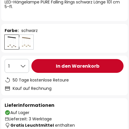
springen
LED-Hängelampe PURE Falling Rings schwarz Länge 101 cm
5-fl.
Farbe:
schwarz
In den Warenkorb
1
50 Tage kostenlose Retoure
Kauf auf Rechnung
Lieferinformationen
Auf Lager
Lieferzeit: 3 Werktage
Gratis Leuchtmittel
enthalten