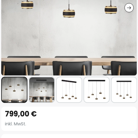
Zum
799,00 €
Anfang
der
inkl. MwSt.
Bildgalerie