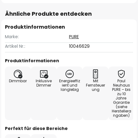
Ähnliche Produkte entdecken
Produktinformationen
Marke:
PURE
Artikel Nr.:
10046629
Produktinformationen
Dimmbar
Inklusive
Energieeffiz
Mit
Paul
Dimmer
ient und
Fernsteuer
Neuhaus
langlebig
ung
PURE – bis
zu 10
Jahre
Garantie
(siehe
Herstellera
ngaben)
Perfekt für diese Bereiche