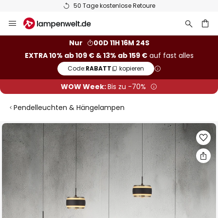
50 Tage kostenlose Retoure
Zum
Inhalt
springen
he
Nur
00D 11H 16M 23S
EXTRA 10% ab 109 € & 13% ab 159 €
auf fast alles
Code:
RABATT
kopieren
WOW Week:
Bis zu -70%
Pendelleuchten & Hängelampen
Zum
Ende
der
Bildgalerie
springen