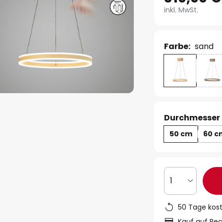
inkl. MwSt.
Farbe:
sand
Durchmesser 
50 cm
60 c
1
50 Tage kos
Kauf auf Re