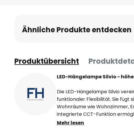
Ähnliche Produkte entdecken
Produktübersicht
Produktdeta
LED-Hängelampe Silvio - höhen
Die LED-Hängelampe Silvio vere
funktionaler Flexibilität. Sie fügt
Wohnräume wie Wohnzimmer, Ess
integrierte CCT-Funktion ermögl
der Lichtfarbe von Warmweiß bis
Mehr lesen
gewünschte Atmosphäre zu scha