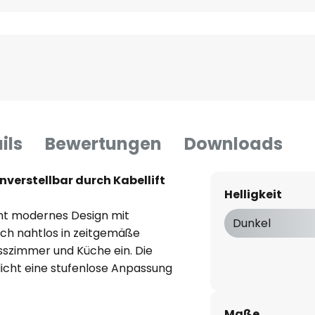
ils
Bewertungen
Downloads
verstellbar durch Kabellift
Helligkeit
int modernes Design mit
Dunkel
 sich nahtlos in zeitgemäße
zimmer und Küche ein. Die
icht eine stufenlose Anpassung
 Tageslicht, um die
ffen.
Maße