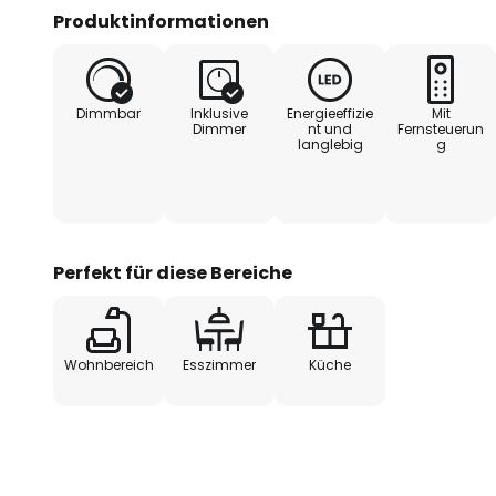
Produktinformationen
Besonders hervorzuheben ist die
Hängelampe Silvio, die eine indi
verschiedene Raumhöhen und Nut
Dimmbar
Inklusive
Energieeffizie
Mit
Dimmbarkeit mittels Fernbedienu
Dimmer
nt und
Fernsteuerun
langlebig
g
Flexibilität. Die fest verbaute LE
energieeffiziente Beleuchtung,
an Nachhaltigkeit und Langlebigk
Perfekt für diese Bereiche
Wohnbereich
Esszimmer
Küche