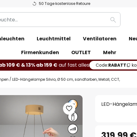
50 Tage kostenlose Retoure
Suche
leuchten
Leuchtmittel
Ventilatoren
Ne
Firmenkunden
OUTLET
Mehr
b 109 € & 13% ab 159 €
auf fast alles
Code:
RABATT
ko
mpen
LED-Hängelampe Silvio, Ø 50 cm, sandfarben, Metall, CCT,
LED-Hängelampe
319,99 €