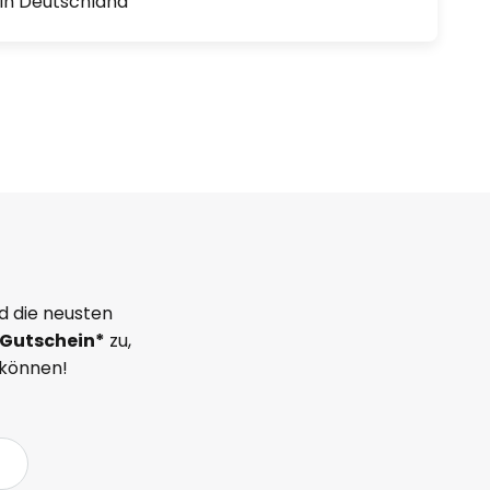
1 in Deutschland
d die neusten
Gutschein*
zu,
 können!