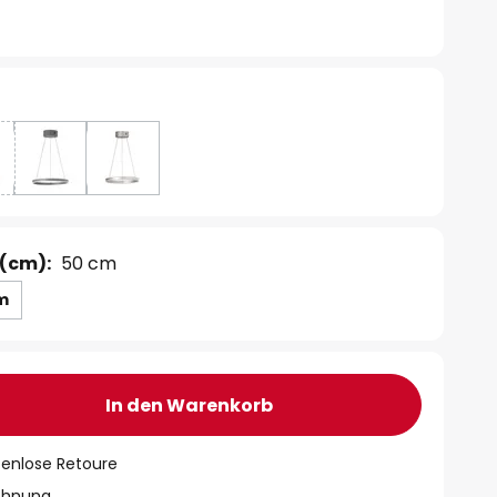
(cm):
50 cm
m
In den Warenkorb
tenlose Retoure
chnung