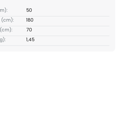
m):
50
 (cm):
180
(cm):
70
g):
1,45