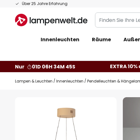
Zum
Über 25 Jahre Erfahrung
Inhalt
Finden
springen
Sie
Ihre
Innenleuchten
Räume
Außen
Leuchte...
EXTRA 10% a
Nur
01D 06H 34M 44S
Lampen & Leuchten
Innenleuchten
Pendelleuchten & Hängela
Zum
Ende
der
Bildgalerie
springen