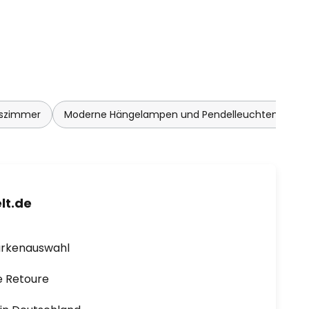
sszimmer
Moderne Hängelampen und Pendelleuchten Woh
lt.de
arkenauswahl
e Retoure