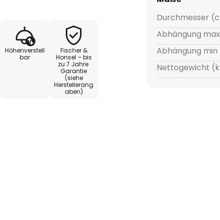
 Höhenverstellbarkeit der LED-
Durchmesser (c
viduelle Anpassung an
Abhängung max
zungsszenarien erlaubt. Die
Abhängung min 
Höhenverstell
Fischer &
ng bietet zusätzliche
bar
Honsel – bis
zu 7 Jahre
D-Lichtquelle garantiert eine
Nettogewicht (k
Garantie
 die den modernen Ansprüchen
(siehe
Herstellerang
eit gerecht wird.
aben)