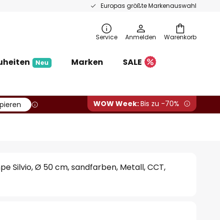
Europas größte Markenauswahl
Service
Anmelden
Warenkorb
uheiten
Marken
SALE
Neu
WOW Week:
Bis zu -70%
pieren
 Silvio, Ø 50 cm, sandfarben, Metall, CCT,