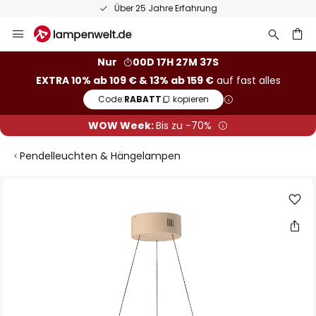
Über 25 Jahre Erfahrung
Zum
Inhalt
springen
he
Nur
00D 17H 27M 36S
EXTRA 10% ab 109 € & 13% ab 159 €
auf fast alles
Code:
RABATT
kopieren
WOW Week:
Bis zu -70%
Pendelleuchten & Hängelampen
Zum
Ende
der
Bildgalerie
springen