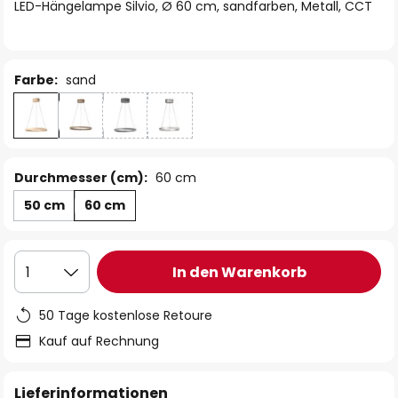
springen
LED-Hängelampe Silvio, Ø 60 cm, sandfarben, Metall, CCT
Farbe:
sand
Durchmesser (cm):
60 cm
50 cm
60 cm
In den Warenkorb
1
50 Tage kostenlose Retoure
Kauf auf Rechnung
Lieferinformationen