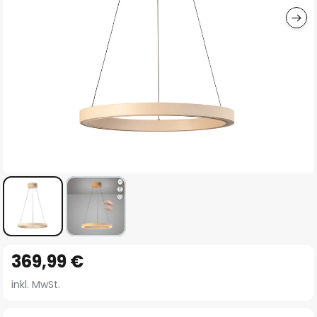
Zum
369,99 €
Anfang
der
inkl. MwSt.
Bildgalerie