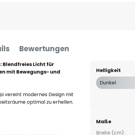
ils
Bewertungen
Blendfreies Licht für
Helligkeit
en mit Bewegungs- und
Dunkel
a vereint modernes Design mit
beitsräume optimal zu erhellen.
inium, bietet diese Leuchte
ik, sondern auch Langlebigkeit.
Maße
orgt für eine gleichmäßige
rlaubt es, die Lichtfarbe von
Breite (cm):