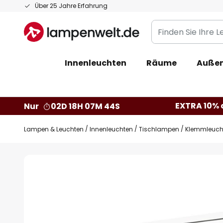
Zum
Über 25 Jahre Erfahrung
Inhalt
Finden
springen
Sie
Ihre
Innenleuchten
Räume
Außen
Leuchte...
EXTRA 10% a
Nur
02D 18H 07M 43S
Lampen & Leuchten
Innenleuchten
Tischlampen
Klemmleuch
Zum
Ende
der
Bildgalerie
springen