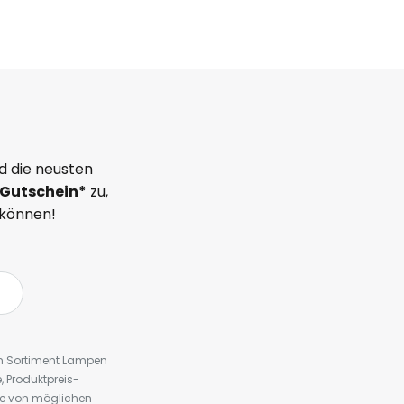
d die neusten
Gutschein*
zu,
 können!
em Sortiment Lampen
 Produktpreis-
te von möglichen