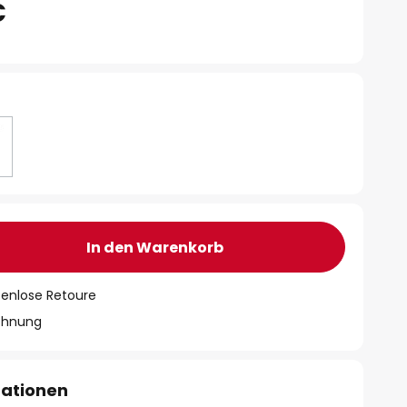
€
In den Warenkorb
tenlose Retoure
chnung
mationen