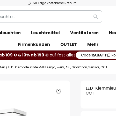
50 Tage kostenlose Retoure
Suche
leuchten
Leuchtmittel
Ventilatoren
Ne
Firmenkunden
OUTLET
Mehr
b 109 € & 13% ab 159 €
auf fast alles
Code:
RABATT
ko
ten
LED-Klemmleuchte MAULsenja, weiß, Alu, dimmbar, Sensor, CCT
LED-Klemmleuc
CCT