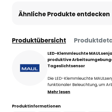
Ähnliche Produkte entdecken
Produktübersicht
Produktdeta
LED-Klemmleuchte MAULsenja: 
produktive Arbeitsumgebung
Tageslichtsensor
Die LED-Klemmleuchte MAULsenj
funktionaler Beleuchtung, um Ar
Gefertigt aus hochwertigem Alum
Mehr lesen
nicht nur eine ansprechende Opt
Die integrierte LED-Lichtquelle s
Produktinformationen
Ausleuchtung. Die CCT-Funktion e