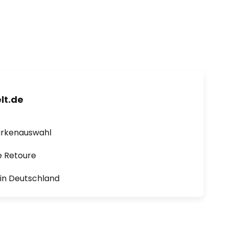
lt.de
arkenauswahl
e Retoure
1 in Deutschland