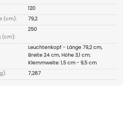
120
e (cm):
79,2
250
g (cm):
Leuchtenkopf - Länge 79,2 cm,
Breite 24 cm, Höhe 3,1 cm;
Klemmweite: 1,5 cm - 9,5 cm
g):
7,287