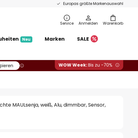
Europas größte Markenauswahl
Service
Anmelden
Warenkorb
uheiten
Marken
SALE
Neu
WOW Week:
Bis zu -70%
pieren
hte MAULsenja, weiß, Alu, dimmbar, Sensor,