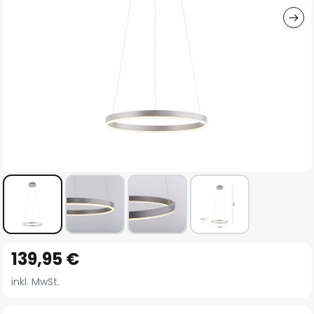
Zum
139,95 €
Anfang
der
inkl. MwSt.
Bildgalerie