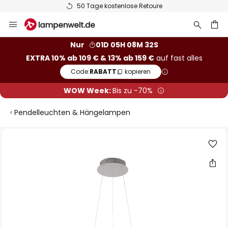
50 Tage kostenlose Retoure
Zum
Inhalt
springen
he
Nur
01D 05H 08M 31S
EXTRA 10% ab 109 € & 13% ab 159 €
auf fast alles
Code:
RABATT
kopieren
WOW Week:
Bis zu -70%
Pendelleuchten & Hängelampen
Zum
Ende
der
Bildgalerie
springen