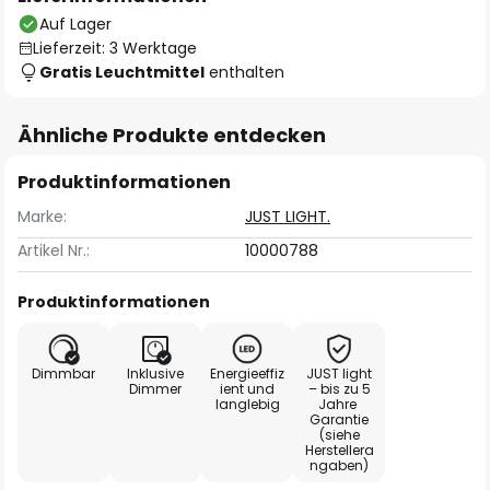
Auf Lager
Lieferzeit: 3 Werktage
Gratis Leuchtmittel
enthalten
Ähnliche Produkte entdecken
Produktinformationen
Marke:
JUST LIGHT.
Artikel Nr.:
10000788
Produktinformationen
Dimmbar
Inklusive
Energieeffiz
JUST light
Dimmer
ient und
– bis zu 5
langlebig
Jahre
Garantie
(siehe
Herstellera
ngaben)