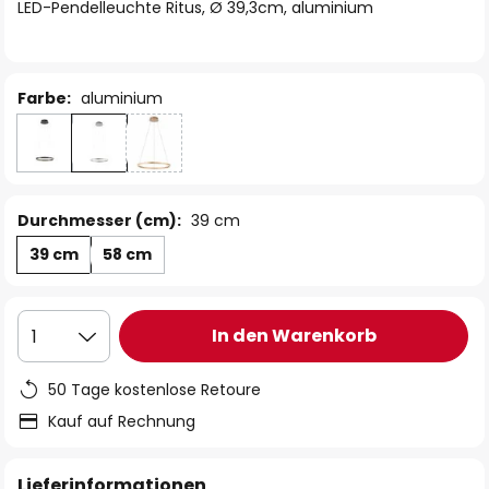
springen
LED-Pendelleuchte Ritus, Ø 39,3cm, aluminium
Farbe:
aluminium
Durchmesser (cm):
39 cm
39 cm
58 cm
In den Warenkorb
1
50 Tage kostenlose Retoure
Kauf auf Rechnung
Lieferinformationen