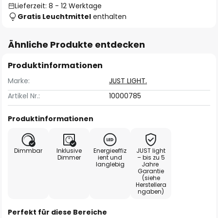
Lieferzeit: 8 - 12 Werktage
Gratis Leuchtmittel
enthalten
Ähnliche Produkte entdecken
Produktinformationen
Marke:
JUST LIGHT.
Artikel Nr.:
10000785
Produktinformationen
Dimmbar
Inklusive
Energieeffiz
JUST light
Dimmer
ient und
– bis zu 5
langlebig
Jahre
Garantie
(siehe
Herstellera
ngaben)
Perfekt für diese Bereiche