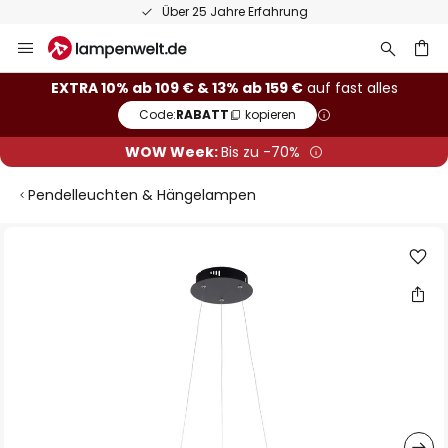
Über 25 Jahre Erfahrung
Zum
Inhalt
springen
he
EXTRA 10% ab 109 € & 13% ab 159 €
auf fast alles
Code:
RABATT
kopieren
WOW Week:
Bis zu -70%
Pendelleuchten & Hängelampen
Zum
Ende
der
Bildgalerie
springen