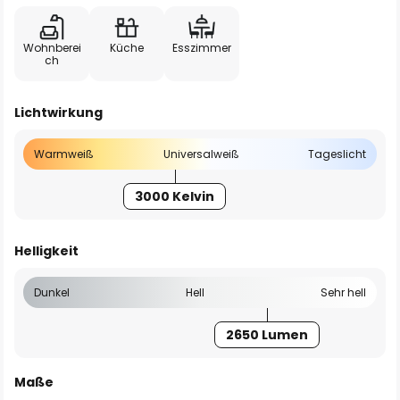
Wohnberei
Küche
Esszimmer
ch
Lichtwirkung
Warmweiß
Universalweiß
Tageslicht
3000 Kelvin
Helligkeit
Dunkel
Hell
Sehr hell
2650 Lumen
Maße