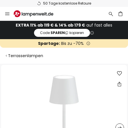
50 Tage kostenlose Retoure
Zum
Inhalt
springen
he
EXTRA 11% ab 119 € & 14% ab 179 €
auf fast alles
Code:
SPAREN
kopieren
Spartage:
Bis zu -70%
Terrassenlampen
Zum
Ende
der
Bildgalerie
springen