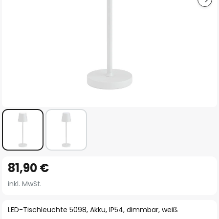
Zum
81,90 €
Anfang
der
inkl. MwSt.
Bildgalerie
springen
LED-Tischleuchte 5098, Akku, IP54, dimmbar, weiß