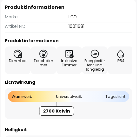
Produktinformationen
Marke:
LCD
Artikel Nr.:
10011681
Produktinformationen
Dimmbar
Touchdim
Inklusive
Energieeffiz
IP54
mer
Dimmer
ient und
langlebig
Lichtwirkung
Warmweiß
Universalweiß
Tageslicht
2700 Kelvin
Helligkeit