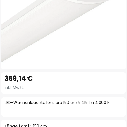
Zum
359,14 €
Anfang
der
inkl. MwSt.
Bildgalerie
springen
LED-Wannenleuchte lens pro 150 cm 5.415 lm 4.000 K
Länge (cm):
150 cm