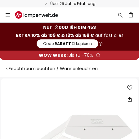
Über 25 Jahre Erfahrung
Zum
Inhalt
springen
he
Nur
00D 18H 01M 44S
EXTRA 10% ab 109 € & 13% ab 159 €
auf fast alles
Code:
RABATT
kopieren
WOW Week:
Bis zu -70%
Feuchtraumleuchten / Wannenleuchten
Zum
Ende
der
Bildgalerie
springen