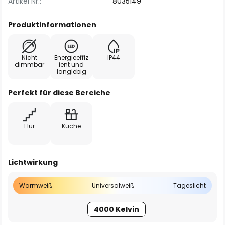
Artikel Nr.:
8035149
Produktinformationen
Nicht
Energieeffiz
IP44
dimmbar
ient und
langlebig
Perfekt für diese Bereiche
Flur
Küche
Lichtwirkung
Warmweiß
Universalweiß
Tageslicht
4000 Kelvin