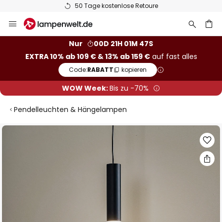
50 Tage kostenlose Retoure
Zum
Inhalt
springen
he
Nur
00D 21H 01M 46S
EXTRA 10% ab 109 € & 13% ab 159 €
auf fast alles
Code:
RABATT
kopieren
WOW Week:
Bis zu -70%
Pendelleuchten & Hängelampen
Zum
Ende
der
Bildgalerie
springen