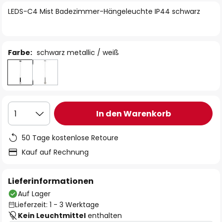
springen
LEDS-C4 Mist Badezimmer-Hängeleuchte IP44 schwarz
Farbe:
schwarz metallic / weiß
In den Warenkorb
1
50 Tage kostenlose Retoure
Kauf auf Rechnung
Lieferinformationen
Auf Lager
Lieferzeit: 1 - 3 Werktage
Kein Leuchtmittel
enthalten