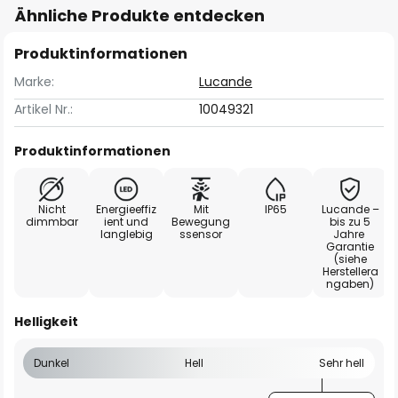
Ähnliche Produkte entdecken
Produktinformationen
Marke:
Lucande
Artikel Nr.:
10049321
Produktinformationen
Nicht
Energieeffiz
Mit
IP65
Lucande –
dimmbar
ient und
Bewegung
bis zu 5
langlebig
ssensor
Jahre
Garantie
(siehe
Herstellera
ngaben)
Helligkeit
Dunkel
Hell
Sehr hell