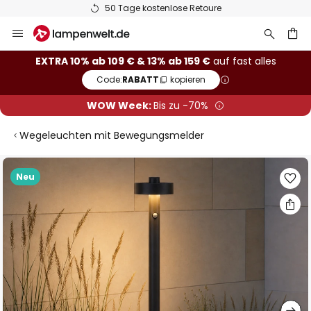
50 Tage kostenlose Retoure
Zum
Inhalt
springen
he
EXTRA 10% ab 109 € & 13% ab 159 €
auf fast alles
Code:
RABATT
kopieren
WOW Week:
Bis zu -70%
Wegeleuchten mit Bewegungsmelder
Zum
Neu
Ende
der
Bildgalerie
springen